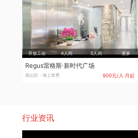
会议室
300 元/小时
32人间
3+1套间
开放工位
4人间
5人间
更多
Regus雷格斯·新时代广场
36000 元/月
15人间
南山区
-
海上世界
900元/人·月起
2+1套间
21800 元/月
行业资讯
6人间
1+1套间