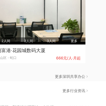
2人间
3人间
3人间
更多
创富港·花园城数码大厦
山区
-
蛇口
666元/人·月起
更多深圳共享办公
更多行业资讯