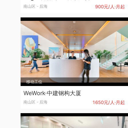
6人间
南山区
-
后海
900元/人·月起
2300 元/人·月
7人间
7人间
2300 元/人·月
MFG深圳汉京金融中心
8000元/月起
移动工位
WeWork·中建钢构大厦
汉京金融中心-南山区-南山科技园
南山区
-
后海
1650元/人·月起
会议室