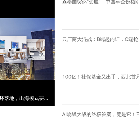
云厂商大混战：B端起内讧，C端抢
⚠️泰国突然“变脸”！中国车企份额刚登顶，新规就连环落地，出海模式要彻底洗牌？
AI烧钱大战的终极答案，竟是它！