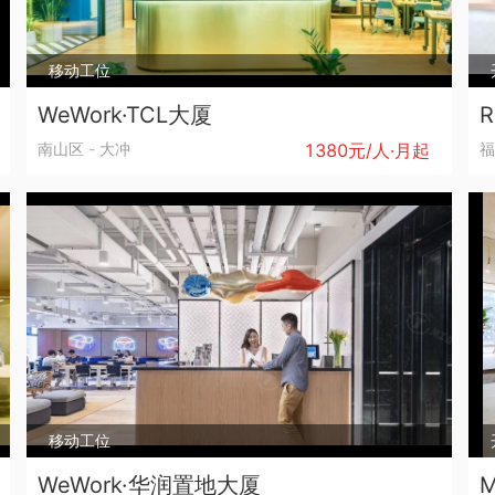
移动工位
WeWork·TCL大厦
南山区
-
大冲
1380元/人·月起
福
移动工位
WeWork·华润置地大厦