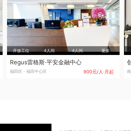
开放工位
4人间
4人间
更多
Regus雷格斯·平安金融中心
福田区
-
福田中心区
900元/人·月起
南