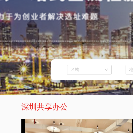
区域
共享办公空间
深圳共享办公
优谷湾区孵化器
900元/人·月起