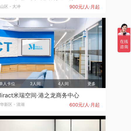
山区
-
大冲
900元/人·月起
单人卡位
3人间
4人间
更多
Miract米瑞空间·港之龙商务中心
华新区
-
清湖
600元/人·月起