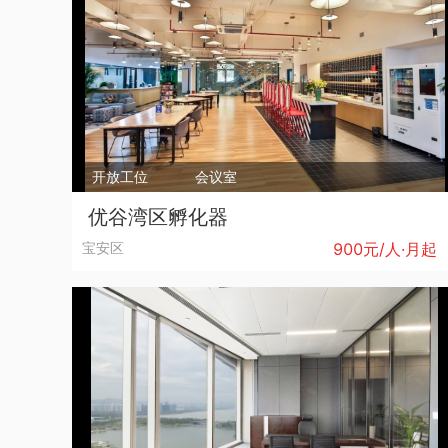
U8智造产业园-宝安区-
开放工位
开放工位
开放工位
会议室
900 元/人·月
优谷湾区孵化器
会议室
宝安区
900元/人·月起
10人会议室
100 元/小时
CC SPACE
1500元/人·月起