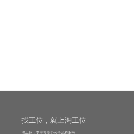
1+1套间
80000 元/月
WeWork·TCL大厦
1380元/人·月起
TCL大厦-南山区-大冲
距离1号线/罗宝线高新园站 步行 233 米
移动工位
移动工位
找工位，就上淘工位
1380 元/人·月
淘工位，专注共享办公全流程服务