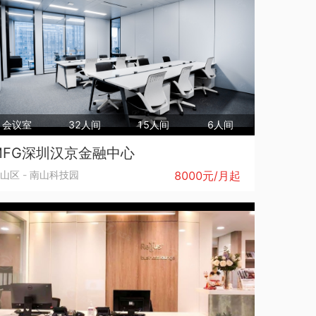
会议室
32人间
15人间
6人间
MFG深圳汉京金融中心
山区
-
南山科技园
8000元/月起