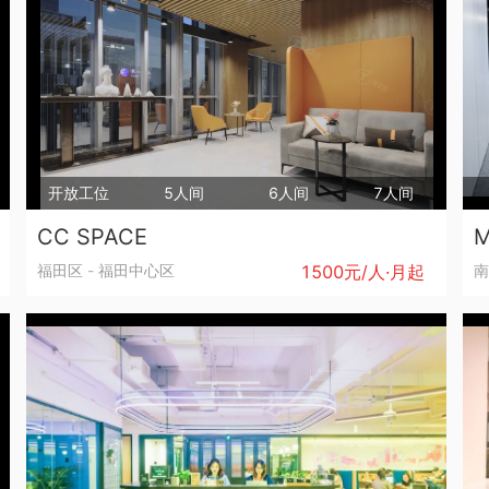
开放工位
5人间
6人间
7人间
CC SPACE
福田区
-
福田中心区
1500元/人·月起
南