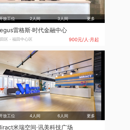
开放工位
2人间
3人间
更多
Regus雷格斯·时代金融中心
田区
-
福田中心区
900元/人·月起
开放工位
4人间
6人间
更多
Miract米瑞空间·讯美科技广场