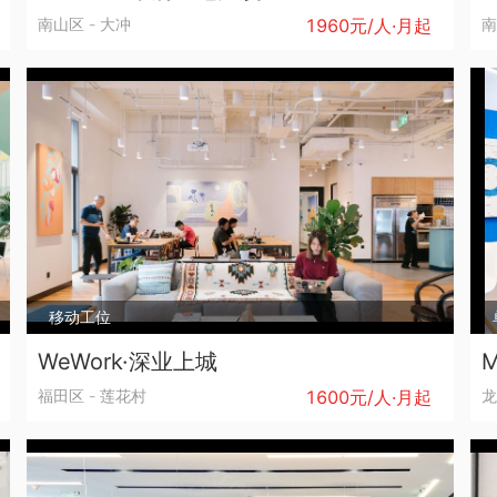
南山区
-
大冲
1960元/人·月起
南
移动工位
WeWork·深业上城
福田区
-
莲花村
1600元/人·月起
龙