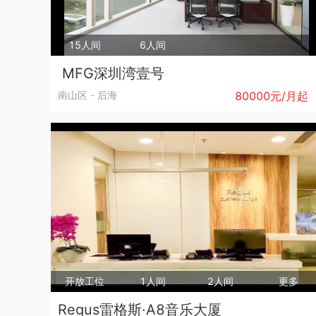
新华保险大厦-福田区-福田中心区
15人间
6人间
MFG深圳湾壹号
开放工位
南山区
-
后海
80000元/月起
开放工位
1500 元/人·月
5人间
5人间
2300 元/人·月
6人间
开放工位
1人间
2人间
更多
Regus雷格斯·A8音乐大厦