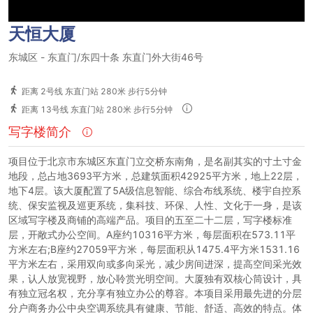
天恒大厦
东城区
-
东直门/东四十条
东直门外大街46号
距离 2号线 东直门站 280米 步行5分钟
距离 13号线 东直门站 280米 步行5分钟
写字楼简介
项目位于北京市东城区东直门立交桥东南角，是名副其实的寸土寸金
地段，总占地3693平方米，总建筑面积42925平方米，地上22层，
地下4层。该大厦配置了5A级信息智能、综合布线系统、楼宇自控系
统、保安监视及巡更系统，集科技、环保、人性、文化于一身，是该
区域写字楼及商铺的高端产品。项目的五至二十二层，写字楼标准
层，开敞式办公空间。A座约10316平方米，每层面积在573.11平
方米左右;B座约27059平方米，每层面积从1475.4平方米1531.16
平方米左右，采用双向或多向采光，减少房间进深，提高空间采光效
果，认人放宽视野，放心聆赏光明空间。大厦独有双核心筒设计，具
有独立冠名权，充分享有独立办公的尊容。本项目采用最先进的分层
分户商务办公中央空调系统具有健康、节能、舒适、高效的特点。体