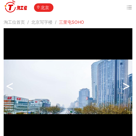
北京
淘工位首页
/
北京写字楼
/
三里屯SOHO
<
>