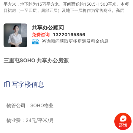
平方米，地下约为15万平方米。开间面积约150.5-1500平米。本项
目裙房（一至四层，局部五层）及地下一层将作为零售商业。高层
(五层及以上)用作写字楼和公寓；地下二至四层用作
停车场、设备机房和服务管理用房。
共享办公顾问
项目写字楼群由5栋塔楼组成，精装修的内部环境突显个性。写字楼A
免费咨询
13220165856
座21层，B/D座28层，C座22层，E座15层。
咨询顾问获取更多房源及租金信息
SOHO中国所倡导的城市生活方式和SOHO文化理念已形成强大潮
流，又正切和三里屯的历史文化背景。项目进入三里屯，对提升整个
三里屯的商务及消费人流起到举足轻重的作用。项目将继续SOHO中
三里屯SOHO 共享办公房源
国以往的开发模式，用混合的业态和超大规模带动这个区域的人流和
商业消费氛围。项目的建筑师隈研吾先生是著名的日本建筑师，曾获
多项国际大奖。项目体现了使用多种材质、外观呈曲线的隈研吾式风
格，表达出自然、有机的整体语言。除了建筑的整体设计外，隈研吾
写字楼信息
先生及其团队还负责商业空间的室内设计，参与项目室内设计的还有
来自新加坡的MinistryofDesign设计公司，来自意大利的设计总监
SilviaMinciarelli带领的Spaces有限公司，他们分别负责公寓的室内
设计，以及日本的迫庆一郎建筑设计工社(SAKOArchitects)，负责写
物管公司：SOHO物业
字楼的室内设计。
物业费：24元/平米/月