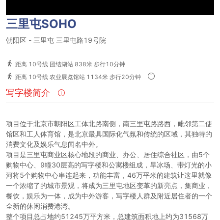
三里屯SOHO
朝阳区
-
三里屯
三里屯路19号院
距离 10号线 团结湖站 838米 步行10分钟
距离 10号线 农业展览馆站 1134米 步行20分钟
写字楼简介
项目位于北京市朝阳区工体北路南侧，南三里屯路路西，毗邻第二使
馆区和工人体育馆，是北京最具国际化气氛和传统的区域，其独特的
消费文化及娱乐气息闻名中外。
项目是三里屯商业区核心地段的商业、办公、居住综合社区，由5个
购物中心、9幢30层高的写字楼和公寓楼组成，旱冰场、带灯光的小
河将5个购物中心串连起来，功能丰富，46万平米的建筑让这里就像
一个浓缩了的城市景观，将成为三里屯地区变革的新亮点，集商业，
餐饮，娱乐为一体，成为中外游客，写字楼人群及附近居住者的一个
全新的休闲消费港湾。
整个项目总占地约51245万平方米，总建筑面积地上约为31568万