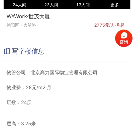
24人间
23人间
13人间
更多
WeWork·世茂大厦
朝阳区
-
大望路
2775元/人·月起
写字楼信息
物管公司：北京高力国际物业管理有限公司
物业费：28元/m2·月
层数：24层
层高：3.25米