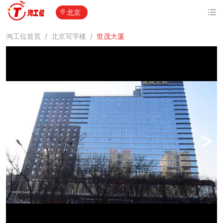
北京
淘工位首页
/
北京写字楼
/
世茂大厦
<
>