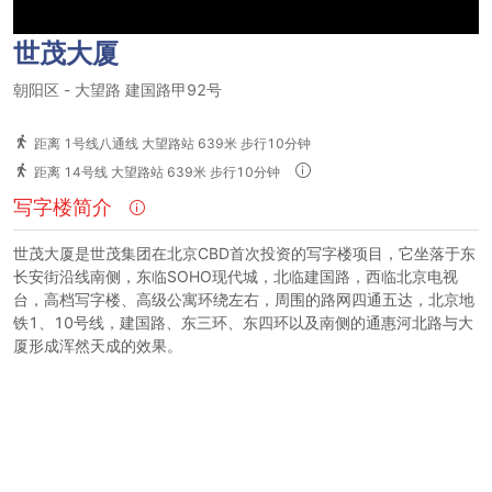
世茂大厦
朝阳区
-
大望路
建国路甲92号
距离 1号线八通线 大望路站 639米 步行10分钟
距离 14号线 大望路站 639米 步行10分钟
写字楼简介
世茂大厦是世茂集团在北京CBD首次投资的写字楼项目，它坐落于东
长安街沿线南侧，东临SOHO现代城，北临建国路，西临北京电视
台，高档写字楼、高级公寓环绕左右，周围的路网四通五达，北京地
铁1、10号线，建国路、东三环、东四环以及南侧的通惠河北路与大
厦形成浑然天成的效果。