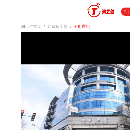
淘工位首页
/
北京写字楼
/
王府世纪
<