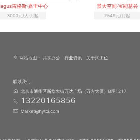
Regus雷格斯·嘉里中心
景大空间·宝能慧谷
3000元/人·月起
2549元/月起
网站地图：
共享办公
行业资讯
关于淘工位
联系我们
北京市通州区新华大街万达广场（万方大厦）B座1217
13220165856
Market@hytci.com