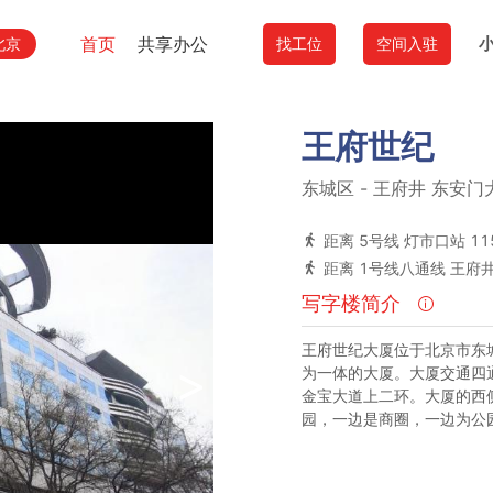
首页
共享办公
北京
找工位
空间入驻
王府世纪
东城区
-
王府井
东安门大
距离 5号线 灯市口站 11
距离 1号线八通线 王府井
写字楼简介
王府世纪大厦位于北京市东
>
为一体的大厦。大厦交通四
金宝大道上二环。大厦的西
园，一边是商圈，一边为公