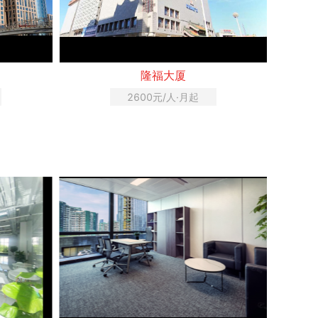
隆福大厦
2600元/人·月起