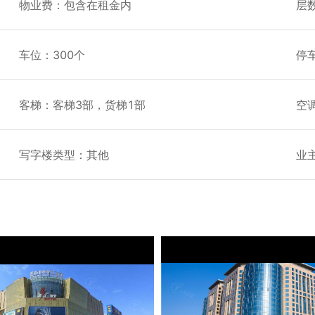
物业费：包含在租金内
层
车位：300个
停车
客梯：客梯3部，货梯1部
空
写字楼类型：其他
业