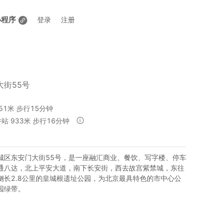
小程序
登录
注册
街55号
51米 步行15分钟
站 933米 步行16分钟
城区东安门大街55号，是一座融汇商业、餐饮、写字楼、停车
通八达，北上平安大道，南下长安街，西去故宫紫禁城，东往
侧长2.8公里的皇城根遗址公园，为北京最具特色的市中心公
园绿带。