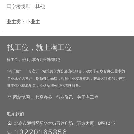
写字楼类型：其他
业主类：小业主
找工位，就上淘工位
淘工位，专注共享办公全流程服务
“淘工位”——专注于一站式共享办公全流程服务，致力于有联合办公需求的
企业或个人客户，提高办公品质，拓展创业发展资源，解决选址难题；并为
业主优化资源配置，提供精准智能化管理服务。
网站地图：
共享办公
行业资讯
关于淘工位
联系我们
北京市通州区新华大街万达广场（万方大厦）B座1217
13220165856