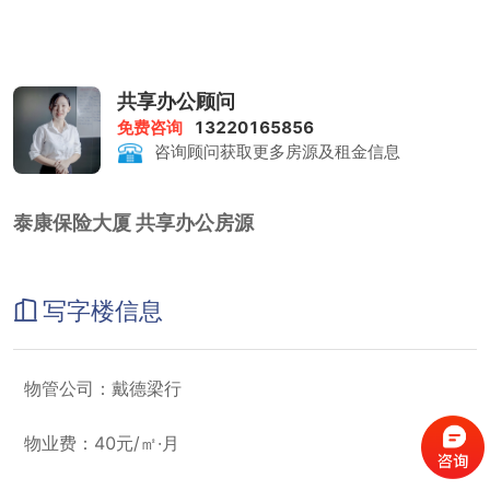
见的世界一流全能型商务平台；大厦外观气派，富现代国际顶级建筑
特色外形，房型正气，交房标准高，配套商业群房，硬件配置较好，
大业主楼盘，入驻的企业品质好。
新梅联合广场位于浦东南路商圈，占据浦东地区最繁华的时尚领地。
周边交通方便，直面延安路隧道、复兴路隧道，紧邻地铁9号线。新
共享办公顾问
梅联合广场是融行政公寓、办公、商业、餐饮等多功能为一体的综合
免费咨询
13220165856
性建筑，是陆家嘴又一新地标性建筑。
咨询顾问获取更多房源及租金信息
泰康保险大厦 共享办公房源
写字楼信息
物管公司：戴德梁行
物业费：40元/㎡·月