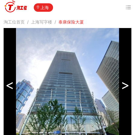
上海
淘工位首页
/
上海写字楼
/
泰康保险大厦
<
>