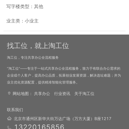
写字楼类型：其他
业主类：小业主
找工位，就上淘工位
淘工位，专注共享办公全流程服务
“淘工位”——专注于一站式共享办公全流程服务，致力于有联合办公需求的
企业或个人客户，提高办公品质，拓展创业发展资源，解决选址难题；并为
业主优化资源配置，提供精准智能化管理服务。
网站地图：
共享办公
行业资讯
关于淘工位
联系我们
北京市通州区新华大街万达广场（万方大厦）B座1217
13220165856