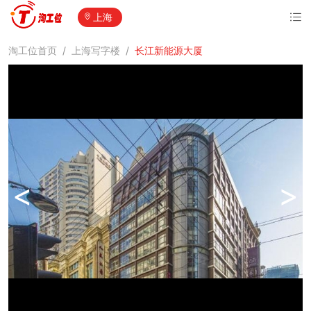
上海
淘工位首页
/
上海写字楼
/
长江新能源大厦
<
>