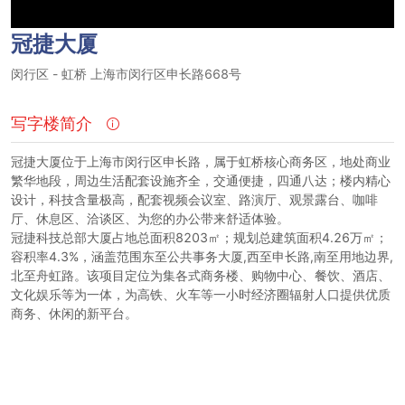
冠捷大厦
闵行区
-
虹桥
上海市闵行区申长路668号
写字楼简介
冠捷大厦位于上海市闵行区申长路，属于虹桥核心商务区，地处商业
繁华地段，周边生活配套设施齐全，交通便捷，四通八达；楼内精心
设计，科技含量极高，配套视频会议室、路演厅、观景露台、咖啡
厅、休息区、洽谈区、为您的办公带来舒适体验。
冠捷科技总部大厦占地总面积8203㎡；规划总建筑面积4.26万㎡；
容积率4.3%，涵盖范围东至公共事务大厦,西至申长路,南至用地边界,
北至舟虹路。该项目定位为集各式商务楼、购物中心、餐饮、酒店、
文化娱乐等为一体，为高铁、火车等一小时经济圈辐射人口提供优质
商务、休闲的新平台。