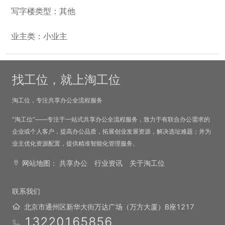
写字楼类型：其他
业主类：小业主
找工位，就上淘工位
淘工位，专注共享办公全流程服务
“淘工位”——专注于一站式共享办公全流程服务，致力于有联合办公需求的
企业或个人客户，提高办公品质，拓展创业发展资源，解决选址难题；并为
业主优化资源配置，提供精准智能化管理服务。
网站地图：
共享办公
行业资讯
关于淘工位
联系我们
北京市通州区新华大街万达广场（万方大厦）B座1217
13220165856