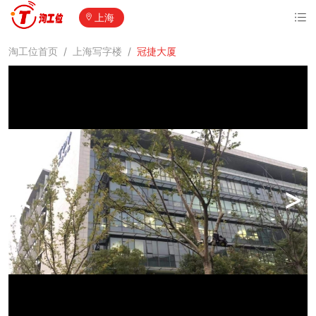
上海
淘工位首页
/
上海写字楼
/
冠捷大厦
<
>