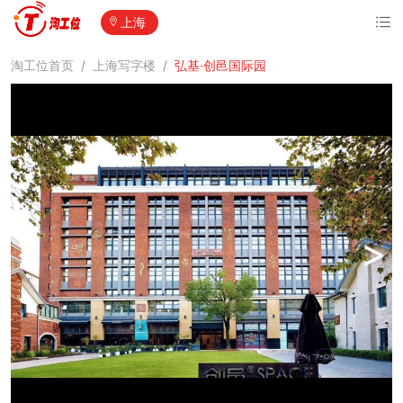
上海
淘工位首页
/
上海写字楼
/
弘基·创邑国际园
<
>