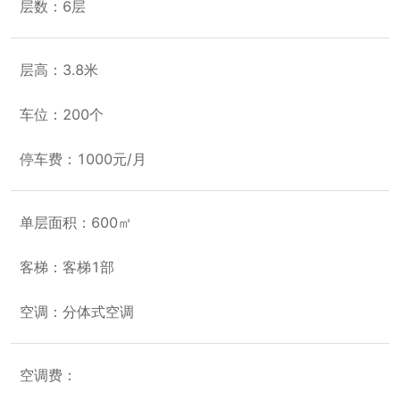
层数：6层
3号楼的总高为4层。
弘基·创邑国际园4号楼的总高为2层，目前是餐厅。
弘基·创邑国际园5号楼-整栋550平米，室内层高1楼3.0米，2楼3.3
层高：3.8米
米，总高为2层。
弘基·创邑国际园6号楼-整层在489平米，室内层高4.5米，有一部电
梯，总高为6层。
车位：200个
弘基·创邑国际园8号楼-面积大约500平米，室内层高为2.5-3.0米，
总高为2层。
停车费：1000元/月
弘基·创邑国际园9号楼-面积大约600平米，室内层高为2.5-3.0米，
总高为2层。
单层面积：600㎡
客梯：客梯1部
空调：分体式空调
空调费：