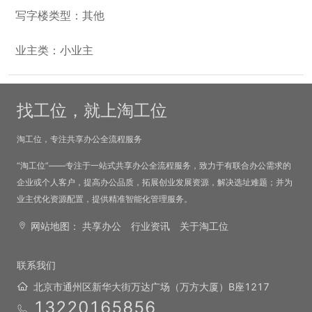
写字楼类型：其他
业主类：小业主
找工位，就上淘工位
淘工位，专注共享办公全流程服务
“淘工位”——专注于一站式共享办公全流程服务，致力于有联合办公需求的
企业或个人客户，提高办公品质，拓展创业发展资源，解决选址难题；并为
业主优化资源配置，提供精准智能化管理服务。
网站地图：
共享办公
行业资讯
关于淘工位
联系我们
北京市通州区新华大街万达广场（万方大厦）B座1217
13220165856