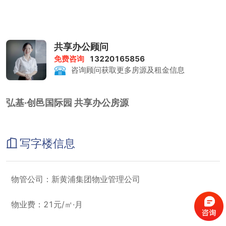
越来越多轨道交通便利的项目在市场上日益受欢迎的原因。
由此可见，弘基创邑国际的位置可谓得天独厚，凭借地铁的便利，中
山公园、静安寺、南京路、人民广场、陆家嘴等商圈都可快速到达，
占尽速度与商务优势。
愚园路是市中心具有百年厚重人文底蕴的区域，弘基创邑国际也由此
共享办公顾问
拥有了传统花园洋房的文化艺术休闲氛围和百年人文气度，让人依稀
免费咨询
13220165856
想起当年法租界的流金影像，昔日老洋房里张爱玲、傅雷的生活实录,
咨询顾问获取更多房源及租金信息
弘基因地制宜，将老厂房与老洋房重新度身改造，全新的花园别墅办
公产品概念应运而生。
同时，依托中山公园商圈，通过各种资源平台的组织与整合，突破传
弘基·创邑国际园 共享办公房源
统花园洋房区域发展特性，实现创意资源与商务资源的共生，复合价
值的有效重组，大幅提升良性高档产业运作氛围，形成愚园路--新上
海稀缺性人文商务圈。
整个创意园区共有9栋各具特色的独栋办公楼，按国际理念设计，穿
写字楼信息
插现代设计元素，LOFT的空间格局、特别的层高、采光设计，使内
部氛围通透宽敞，给予使用者自由的空间享受。
弘基·创邑国际园采用独栋招商的形式，完整还原愚园路老洋房的海派
物管公司：新黄浦集团物业管理公司
风情与人文气度，让在其中办公成为一种彻底的享受。招商主要面对
创意办公类、服装展示类、建筑设计类企业。而在租金方面，弘基·创
邑国际园的租金将在6元/平方米/天左右，从其市中心的位置来看，
物业费：21元/㎡·月
无疑是相当具有性价比的。
弘基·创邑国际园1号楼-整层在500-600平米，总高为5层。2号楼和