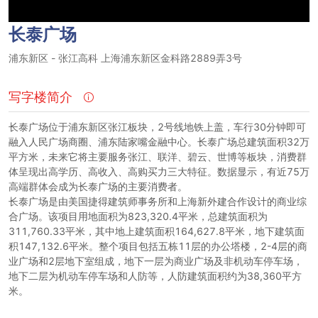
长泰广场
浦东新区
-
张江高科
上海浦东新区金科路2889弄3号
写字楼简介
长泰广场位于浦东新区张江板块，2号线地铁上盖，车行30分钟即可
融入人民广场商圈、浦东陆家嘴金融中心。长泰广场总建筑面积32万
平方米，未来它将主要服务张江、联洋、碧云、世博等板块，消费群
体呈现出高学历、高收入、高购买力三大特征。数据显示，有近75万
高端群体会成为长泰广场的主要消费者。
长泰广场是由美国捷得建筑师事务所和上海新外建合作设计的商业综
合广场。该项目用地面积为823,320.4平米，总建筑面积为
311,760.33平米，其中地上建筑面积164,627.8平米，地下建筑面
积147,132.6平米。整个项目包括五栋11层的办公塔楼，2-4层的商
业广场和2层地下室组成，地下一层为商业广场及非机动车停车场，
地下二层为机动车停车场和人防等，人防建筑面积约为38,360平方
米。