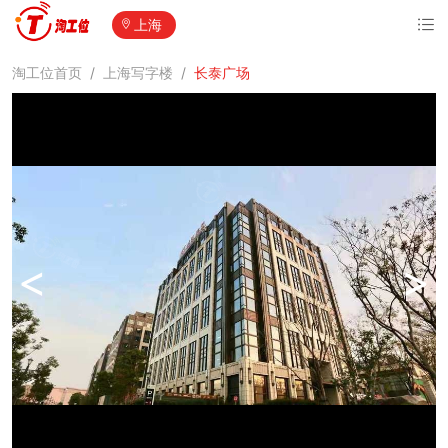
上海
淘工位首页
/
上海写字楼
/
长泰广场
<
>