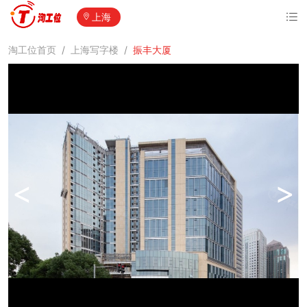
上海
淘工位首页
/
上海写字楼
/
振丰大厦
<
>