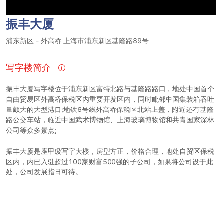
振丰大厦
浦东新区
-
外高桥
上海市浦东新区基隆路89号
写字楼简介
振丰大厦写字楼位于浦东新区富特北路与基隆路路口，地处中国首个
自由贸易区外高桥保税区内重要开发区内，同时毗邻中国集装箱吞吐
量颇大的大型港口;地铁6号线外高桥保税区北站上盖，附近还有基隆
路公交车站，临近中国武术博物馆、上海玻璃博物馆和共青国家深林
公司等众多景点;
振丰大厦是座甲级写字大楼，房型方正，价格合理，地处自贸区保税
区内，内已入驻超过100家财富500强的子公司，如果将公司设于此
处，公司发展指日可待。