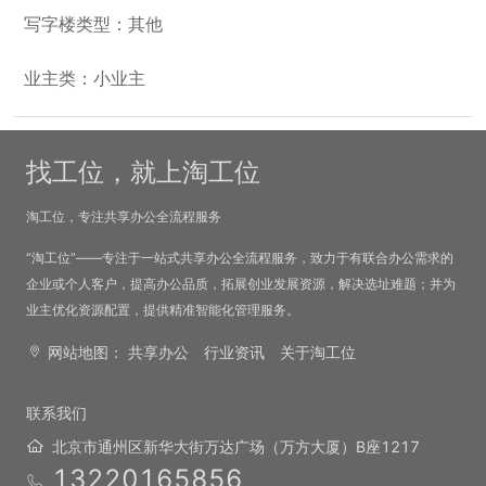
写字楼类型：其他
业主类：小业主
找工位，就上淘工位
淘工位，专注共享办公全流程服务
“淘工位”——专注于一站式共享办公全流程服务，致力于有联合办公需求的
企业或个人客户，提高办公品质，拓展创业发展资源，解决选址难题；并为
业主优化资源配置，提供精准智能化管理服务。
网站地图：
共享办公
行业资讯
关于淘工位
联系我们
北京市通州区新华大街万达广场（万方大厦）B座1217
13220165856