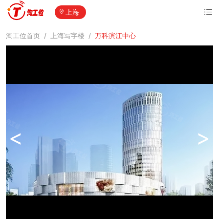
上海
淘工位首页
/
上海写字楼
/
万科滨江中心
<
>