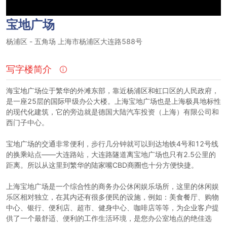
宝地广场
杨浦区
-
五角场
上海市杨浦区大连路588号
写字楼简介
海宝地广场位于繁华的外滩东部，靠近杨浦区和虹口区的人民政府，
是一座25层的国际甲级办公大楼。上海宝地广场也是上海极具地标性
的现代化建筑，它的旁边就是德国大陆汽车投资（上海）有限公司和
西门子中心。
宝地广场的交通非常便利，步行几分钟就可以到达地铁4号和12号线
的换乘站点——大连路站，大连路隧道离宝地广场也只有2.5公里的
距离。所以从这里到繁华的陆家嘴CBD商圈也十分方便快捷。
上海宝地广场是一个综合性的商务办公休闲娱乐场所，这里的休闲娱
乐区相对独立，在其内还有很多便民的设施，例如：美食餐厅、购物
中心、银行、便利店、超市、健身中心、咖啡店等等，为企业客户提
供了一个最舒适、便利的工作生活环境，是您办公室地点的绝佳选