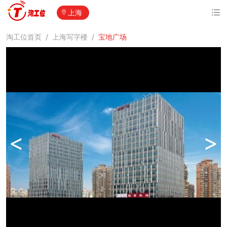
上海
淘工位首页
/
上海写字楼
/
宝地广场
<
>