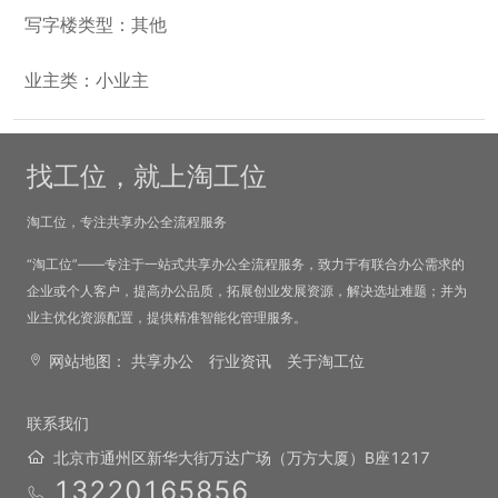
写字楼类型：其他
业主类：小业主
找工位，就上淘工位
淘工位，专注共享办公全流程服务
“淘工位”——专注于一站式共享办公全流程服务，致力于有联合办公需求的
企业或个人客户，提高办公品质，拓展创业发展资源，解决选址难题；并为
业主优化资源配置，提供精准智能化管理服务。
网站地图：
共享办公
行业资讯
关于淘工位
联系我们
北京市通州区新华大街万达广场（万方大厦）B座1217
13220165856