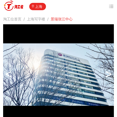
上海
淘工位首页
/
上海写字楼
/
景瑞张江中心
<
>