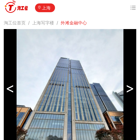
上海
淘工位首页
/
上海写字楼
/
外滩金融中心
<
>