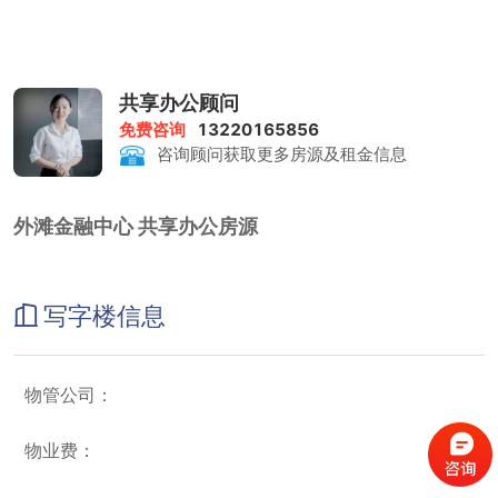
海派城厢文化代表豫园形成历史与未来碰撞，融汇成全新多元文化概
念的“大豫园”板块。
2栋双子塔楼拥有418米的临江视角与180米的建筑天际高度，荣获
国际金钥匙联盟授权。
位于北区商场B1、B2层的BFC文创里，汇集50余家原创设计店铺、
共享办公顾问
超过100个品牌，是融文化、创意、生活美学为一体的综合性开放空
免费咨询
13220165856
间。位于B1层的展演空间通过丰富的艺文活动连结社群。
咨询顾问获取更多房源及租金信息
外滩金融中心 共享办公房源
写字楼信息
物管公司：
物业费：