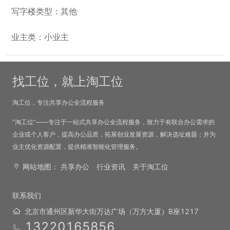
写字楼类型：其他
业主类：小业主
找工位，就上淘工位
淘工位，专注共享办公全流程服务
“淘工位”——专注于一站式共享办公全流程服务，致力于有联合办公需求的
企业或个人客户，提高办公品质，拓展创业发展资源，解决选址难题；并为
业主优化资源配置，提供精准智能化管理服务。
网站地图：
共享办公
行业资讯
关于淘工位
联系我们
北京市通州区新华大街万达广场（万方大厦）B座1217
13220165856