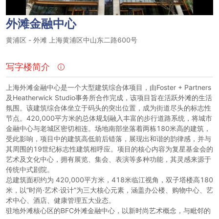
外滩金融中心
黄浦区
-
外滩
上海黄浦区中山东二路600号
写字楼简介
上海外滩金融中心是一个大型建筑综合体项目，由Foster + Partners
及Heatherwick Studio事务所合作完成，该项目旨在活跃外滩的生活
氛围。该建筑综合体坐立于码头的突出位置，成为街道尽头的标志性
节点。420,000平方米的总体规划融入丰富的步行道路系统，将城市
金融中心与老城区密切相连。场地南部坐落着两栋180米高的建筑，
受此影响，项目中的建筑高低前后错落，展现出和谐的韵律感，并与
其周围的19世纪标志性建筑相呼应。项目的核心内容为复星基金会的
艺术及文化中心，拥有展览、集会、表演等多种功能，其灵感来源于
传统中式剧院。
总建筑面积约为 420,000平方米，418米临江视角，双子塔楼高180
米，以“时尚·艺术·设计”为三大核心元素，涵盖办公楼、购物中心、艺
术中心、酒店、健康管理五大业态。
驻地外滩核心区的BFC外滩金融中心，以新时尚艺术概念，与毗邻的