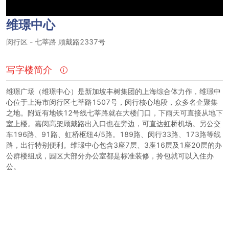
维璟中心
闵行区
-
七莘路
顾戴路2337号
写字楼简介
维璟广场（维璟中心）是新加坡丰树集团的上海综合体力作，维璟中
心位于上海市闵行区七莘路1507号，闵行核心地段，众多名企聚集
之地。附近有地铁12号线七莘路就在大楼门口，下雨天可直接从地下
室上楼。嘉闵高架顾戴路出入口也在旁边，可直达虹桥机场。另公交
车196路、91路、虹桥枢纽4/5路。189路、闵行33路、173路等线
路，出行特别便利。维璟中心包含3座7层、3座16层及1座20层的办
公群楼组成，园区大部分办公室都是标准装修，拎包就可以入住办
公。