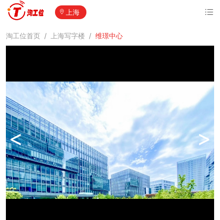
上海
淘工位首页
/
上海写字楼
/
维璟中心
<
>