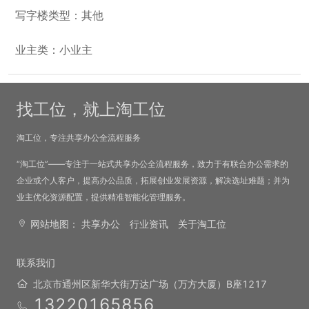
写字楼类型：其他
业主类：小业主
找工位，就上淘工位
淘工位，专注共享办公全流程服务
“淘工位”——专注于一站式共享办公全流程服务，致力于有联合办公需求的
企业或个人客户，提高办公品质，拓展创业发展资源，解决选址难题；并为
业主优化资源配置，提供精准智能化管理服务。
网站地图：
共享办公
行业资讯
关于淘工位
联系我们
北京市通州区新华大街万达广场（万方大厦）B座1217
13220165856