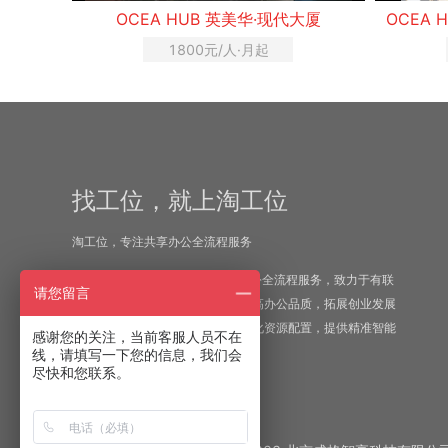
OCEA HUB 英美华·现代大厦
OCEA HUB 英美华
1800元/人·月起
300元/人·
找工位，就上淘工位
淘工位，专注共享办公全流程服务
“淘工位”——专注于一站式共享办公全流程服务，致力于有联
请您留言
合办公需求的企业或个人客户，提高办公品质，拓展创业发展
资源，解决选址难题；并为业主优化资源配置，提供精准智能
感谢您的关注，当前客服人员不在
化管理服务。
线，请填写一下您的信息，我们会
尽快和您联系。