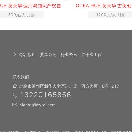
·运河湾知识产权园
OCEA HUB 英美华·古美创智中心
月起
1200元/人·月起
网站地图：
共享办公
行业资讯
关于淘工位
联系我们
北京市通州区新华大街万达广场（万方大厦）B座1217
13220165856
Market@hytci.com