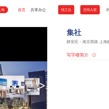
首页
共享办公
上海
找工位
空间入驻
集社
静安区
-
南京西路
上海静
写字楼简介
>