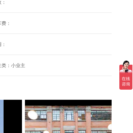
数：
车费：
调：
主类：小业主