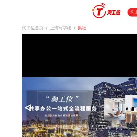
淘工位首页
/
上海写字楼
/
集社
<