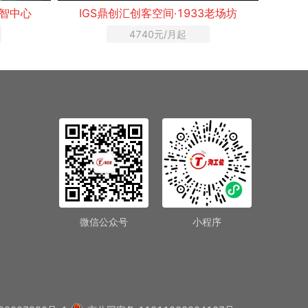
IGS鼎创汇创客空间·1933老场坊
IGS鼎创汇创客空
4740元/月起
1080元/人
微信公众号
小程序