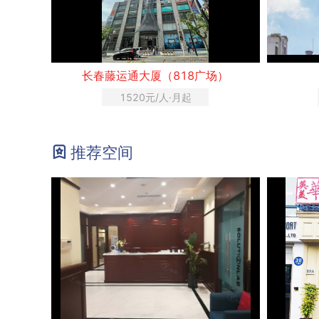
长春藤运通大厦（818广场）
1520元/人·月起
推荐空间