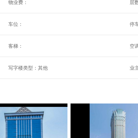
物业费：
层
车位：
停
客梯：
空
写字楼类型：其他
业