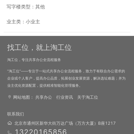
写字楼类型：其他
业主类：小业主
找工位，就上淘工位
淘工位，专注共享办公全流程服务
“淘工位”——专注于一站式共享办公全流程服务，致力于有联合办公需求的
企业或个人客户，提高办公品质，拓展创业发展资源，解决选址难题；并为
业主优化资源配置，提供精准智能化管理服务。
网站地图：
共享办公
行业资讯
关于淘工位
联系我们
北京市通州区新华大街万达广场（万方大厦）B座1217
13220165856