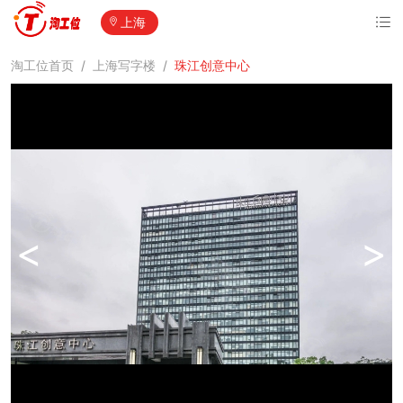
上海
淘工位首页
/
上海写字楼
/
珠江创意中心
<
>