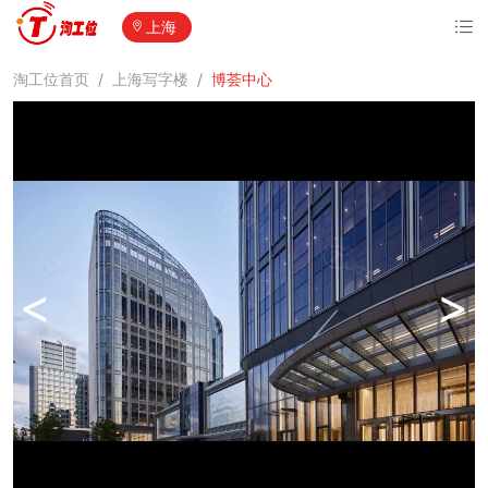
上海
淘工位首页
/
上海写字楼
/
博荟中心
<
>