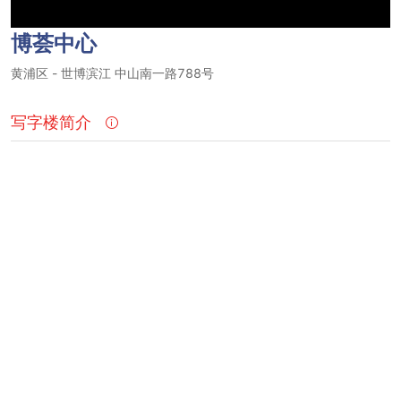
博荟中心
黄浦区
-
世博滨江
中山南一路788号
写字楼简介