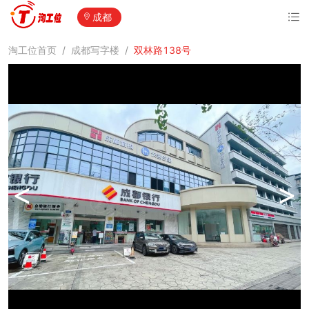
成都
淘工位首页
/
成都写字楼
/
双林路138号
<
>