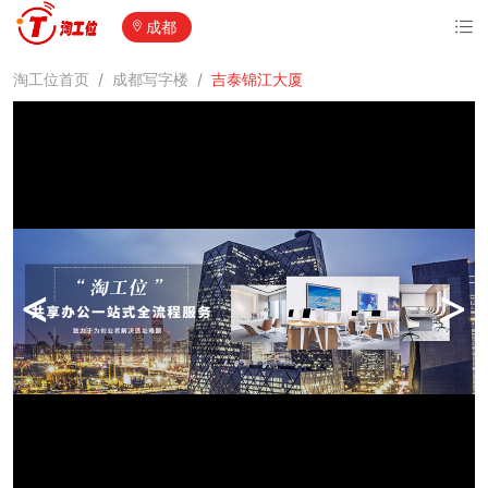
成都
淘工位首页
/
成都写字楼
/
吉泰锦江大厦
<
>