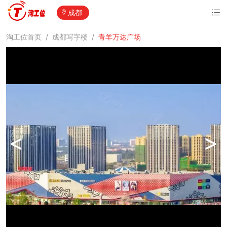
成都
淘工位首页
/
成都写字楼
/
青羊万达广场
<
>