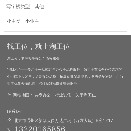
写字楼类型：其他
业主类：小业主
找工位，就上淘工位
淘工位，专注共享办公全流程服务
“淘工位”——专注于一站式共享办公全流程服务，致力于有联合办公需求的
企业或个人客户，提高办公品质，拓展创业发展资源，解决选址难题；并为
业主优化资源配置，提供精准智能化管理服务。
网站地图：
共享办公
行业资讯
关于淘工位
联系我们
北京市通州区新华大街万达广场（万方大厦）B座1217
13220165856