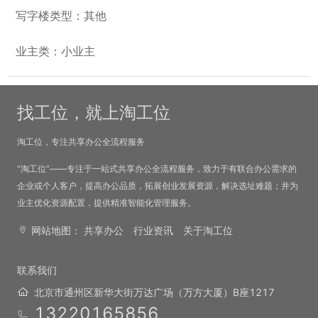
写字楼类型：其他
业主类：小业主
找工位，就上淘工位
淘工位，专注共享办公全流程服务
“淘工位”——专注于一站式共享办公全流程服务，致力于有联合办公需求的
企业或个人客户，提高办公品质，拓展创业发展资源，解决选址难题；并为
业主优化资源配置，提供精准智能化管理服务。
网站地图：
共享办公
行业资讯
关于淘工位
联系我们
北京市通州区新华大街万达广场（万方大厦）B座1217
13220165856