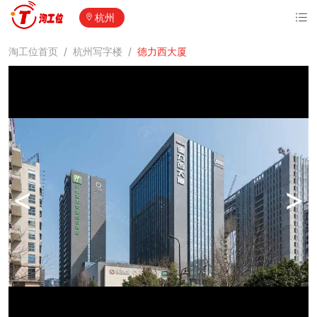
杭州
淘工位首页
/
杭州写字楼
/
德力西大厦
<
>