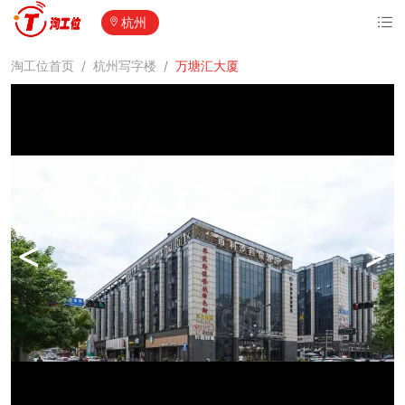
杭州
淘工位首页
/
杭州写字楼
/
万塘汇大厦
<
>