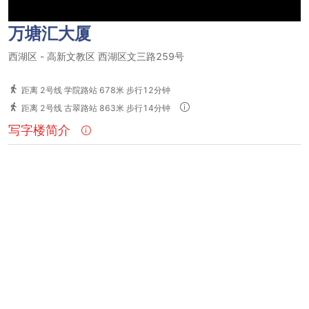
万塘汇大厦
西湖区
-
高新文教区
西湖区文三路259号
距离 2号线 学院路站 678米 步行12分钟
距离 2号线 古翠路站 863米 步行14分钟
写字楼简介