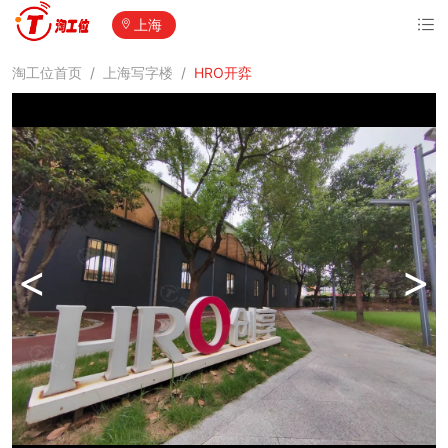
上海
淘工位首页
/
上海写字楼
/
HRO开弈
<
>