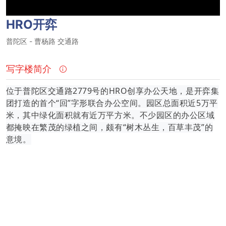
HRO开弈
普陀区
-
曹杨路
交通路
写字楼简介
位于普陀区交通路2779号的HRO创享办公天地，是开弈集
团打造的首个“回”字形联合办公空间。园区总面积近5万平
米，其中绿化面积就有近万平方米。不少园区的办公区域
都掩映在繁茂的绿植之间，颇有“树木丛生，百草丰茂”的
意境。