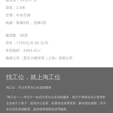
层高：2.8米
空调：中央空调
电梯：客梯5部， 货梯2部
楼层数：36层
停车：1750元/月 80 元/天
单层面积：2464.42㎡
物管公司：震旦大楼管理（上海）有限公司
找工位，就上淘工位
淘工位，专注共享办公全流程服务
“淘工位”——专注于一站式共享办公全流程服务，致力于有联合办公需求的
企业或个人客户，提高办公品质，拓展创业发展资源，解决选址难题；并为
业主优化资源配置，提供精准智能化管理服务。