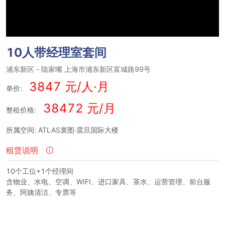
10人带经理室套间
浦东新区
-
陆家嘴
上海市浦东新区富城路99号
3847 元/人·月
单价:
38472 元/月
整租价格:
所属空间: ATLAS寰图·震旦国际大楼
租赁说明
10个工位+1个经理间
含物业、水电、空调、WIFI、进口家具、茶水、运营管理、前台服
务、阿姨清洁、专票等