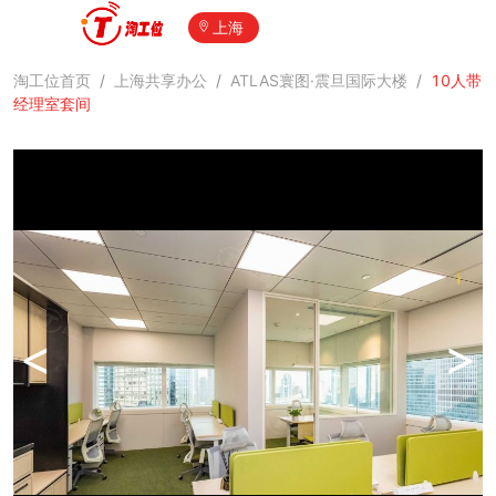
上海
淘工位首页
/
上海共享办公
/
ATLAS寰图·震旦国际大楼
/
10人带
经理室套间
<
>