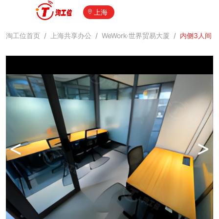
上海
淘工位首页
/
上海共享办公
/
WeWork·世界贸易大厦
/
内侧3人间
<
>