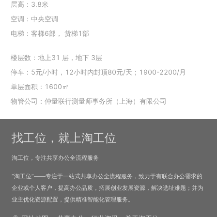
层高：3.8米
空调：中央空调
电梯：客梯6部， 货梯1部
楼层数：地上31 层，地下 3层
停车：5元/小时，12小时内封顶80元/天；1900-2200/月
单层面积：1600㎡
物管公司：仲量联行测量师事务所（上海）有限公司
找工位，就上淘工位
淘工位，专注共享办公全流程服务
“淘工位”——专注于一站式共享办公全流程服务，致力于有联合办公需求的
企业或个人客户，提高办公品质，拓展创业发展资源，解决选址难题；并为
业主优化资源配置，提供精准智能化管理服务。