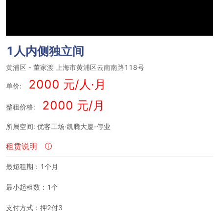
1人内侧独立间
黄浦区
-
董家渡
上海市黄浦区云南南路118号
2000 元/人·月
单价:
2000 元/月
整租价格:
所属空间: 优客工场·凯腾大厦-停业
租赁说明
最短租期：1个月
最小起租数：1个
支付方式：押2付3