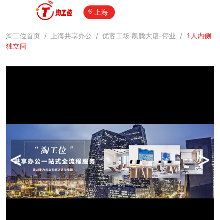
上海
淘工位首页
/
上海共享办公
/
优客工场·凯腾大厦-停业
/
1人内侧
独立间
<
>