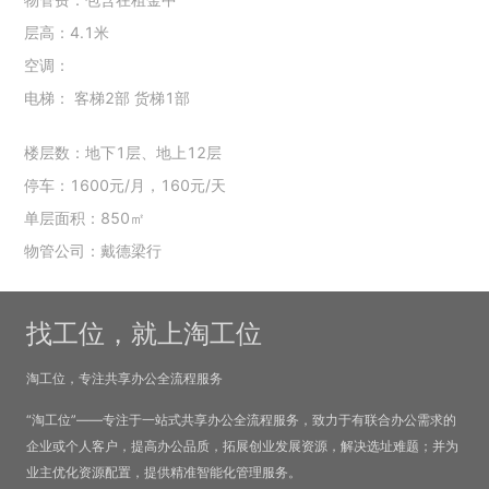
层高：4.1米
空调：
电梯： 客梯2部 货梯1部
楼层数：地下1层、地上12层
停车：1600元/月，160元/天
单层面积：850㎡
物管公司：戴德梁行
找工位，就上淘工位
淘工位，专注共享办公全流程服务
“淘工位”——专注于一站式共享办公全流程服务，致力于有联合办公需求的
企业或个人客户，提高办公品质，拓展创业发展资源，解决选址难题；并为
业主优化资源配置，提供精准智能化管理服务。