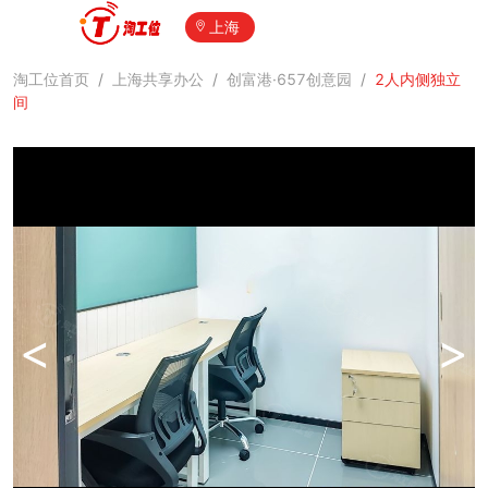
上海
淘工位首页
/
上海共享办公
/
创富港·657创意园
/
2人内侧独立
间
<
>