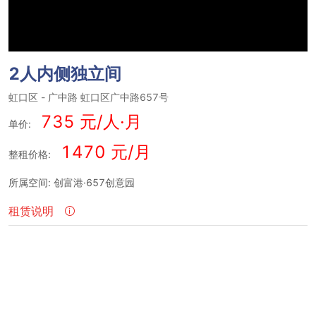
2人内侧独立间
虹口区
-
广中路
虹口区广中路657号
735 元/人·月
单价:
1470 元/月
整租价格:
所属空间: 创富港·657创意园
租赁说明