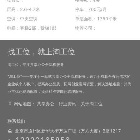
层高：2.6-4.7米
停车：700元/月
空调：中央空调
单层面积：1750平米
电梯：客梯2部，货梯1部
物管公司：
找工位，就上淘工位
淘工位，专注共享办公全流程服务
“淘工位”——专注于一站式共享办公全流程服务，致力于有联合办公需求的
企业或个人客户，提高办公品质，拓展创业发展资源，解决选址难题；并为
业主优化资源配置，提供精准智能化管理服务。
网站地图：
共享办公
行业资讯
关于淘工位
联系我们
北京市通州区新华大街万达广场（万方大厦）B座1217