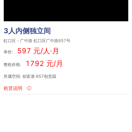
3人内侧独立间
虹口区
-
广中路
虹口区广中路657号
597 元/人·月
单价:
1792 元/月
整租价格:
所属空间: 创富港·657创意园
租赁说明