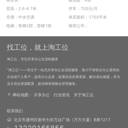
层高：2.6-4.7米
停车：700元/月
空调：中央空调
单层面积：1750平米
电梯：客梯2部，货梯1部
物管公司：
找工位，就上淘工位
淘工位，专注共享办公全流程服务
“淘工位”——专注于一站式共享办公全流程服务，致力于有联合办公需求的
企业或个人客户，提高办公品质，拓展创业发展资源，解决选址难题；并为
业主优化资源配置，提供精准智能化管理服务。
网站地图：
共享办公
行业资讯
关于淘工位
联系我们
北京市通州区新华大街万达广场（万方大厦）B座1217