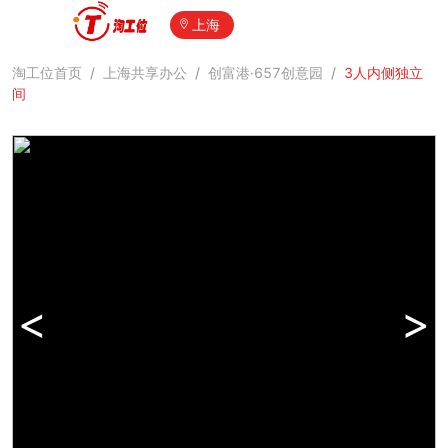
上海
淘工位首页
/
上海共享办公
/
创富港·657创意园
/
3人内侧独立
间
<
>