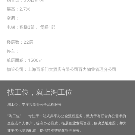
层高：2.7米
空调：
电梯：客梯3部， 货梯1部
楼层数：22层
停车：
单层面积：1500㎡
物管公司：上海百乐门大酒店有限公司百力物业管理分公司
找工位，就上淘工位
淘工位，专注共享办公全流程服务
“淘工位”——专注于一站式共享办公全流程服务，致力于有联合办公需求的
企业或个人客户，提高办公品质，拓展创业发展资源，解决选址难题；并为
业主优化资源配置，提供精准智能化管理服务。