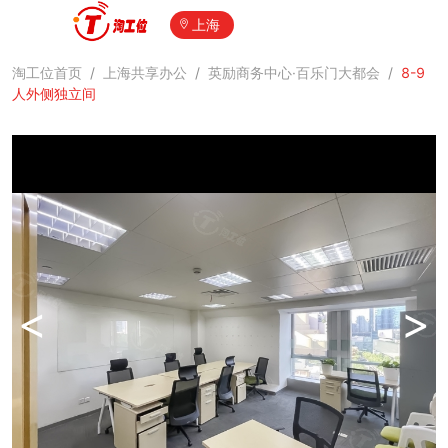
上海
淘工位首页
/
上海共享办公
/
英励商务中心·百乐门大都会
/
8-9
人外侧独立间
<
>