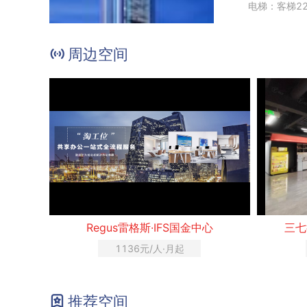
电梯：客梯2
周边空间
Regus雷格斯·IFS国金中心
三七
1136元/人·月起
推荐空间