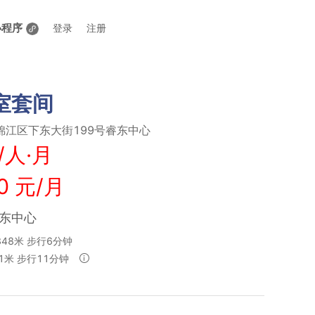
小程序
登录
注册
室套间
锦江区下东大街199号睿东中心
/人·月
0 元/月
睿东中心
348米 步行6分钟
01米 步行11分钟