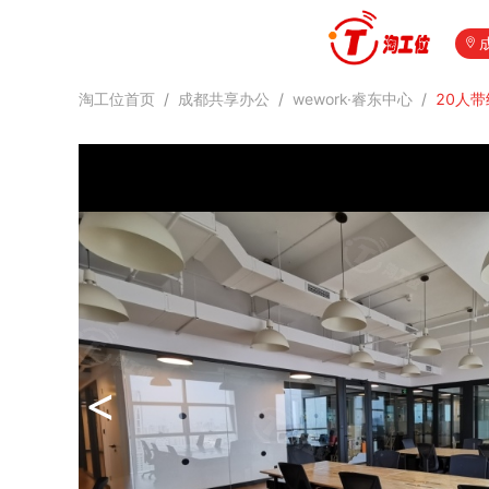
淘工位首页
/
成都共享办公
/
wework·睿东中心
/
20人
<