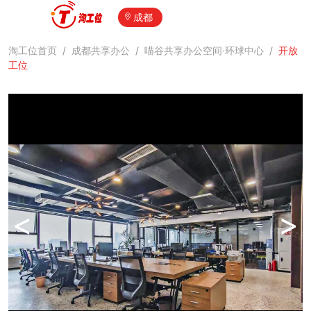
成都
淘工位首页
/
成都共享办公
/
喵谷共享办公空间·环球中心
/
开放
工位
<
>