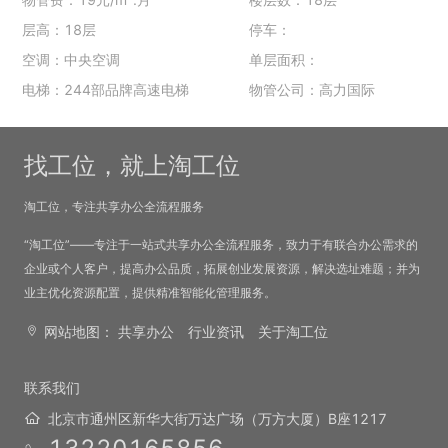
层高：18层
停车：
空调：中央空调
单层面积：
电梯：244部品牌高速电梯
物管公司：高力国际
找工位，就上淘工位
淘工位，专注共享办公全流程服务
“淘工位”——专注于一站式共享办公全流程服务，致力于有联合办公需求的
企业或个人客户，提高办公品质，拓展创业发展资源，解决选址难题；并为
业主优化资源配置，提供精准智能化管理服务。
网站地图：
共享办公
行业资讯
关于淘工位
联系我们
北京市通州区新华大街万达广场（万方大厦）B座1217