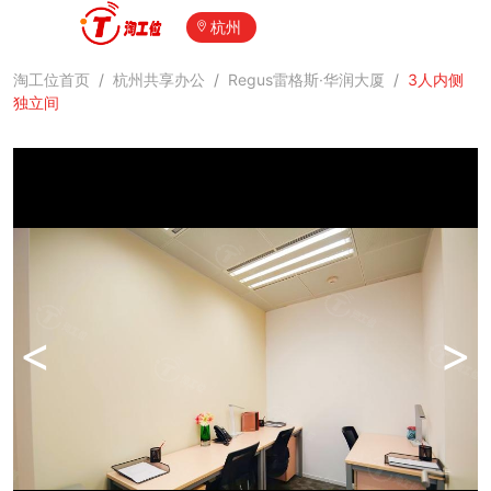
杭州
淘工位首页
/
杭州共享办公
/
Regus雷格斯·华润大厦
/
3人内侧
独立间
<
>