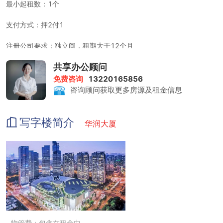
最小起租数：1个
支付方式：押2付1
注册公司要求：独立间，租期大于12个月
共享办公顾问
租金包含：前台行政服务、物管费、家具、水电、咖啡茶水、日常清
洁、网络配置
免费咨询
13220165856
咨询顾问获取更多房源及租金信息
打印复印：1元/张
会议室：200-400元/小时
写字楼简介
华润大厦
物管费：包含在租金中