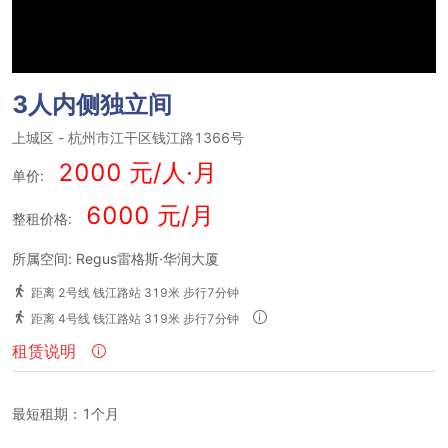
3人内侧独立间
上城区
-
杭州市江干区钱江路1366号
2000 元/人·月
单价:
6000 元/月
整租价格:
所属空间: Regus雷格斯·华润大厦
距离 2号线 钱江路站 319米 步行7分钟
距离 4号线 钱江路站 319米 步行7分钟
租赁说明
最短租期：1个月