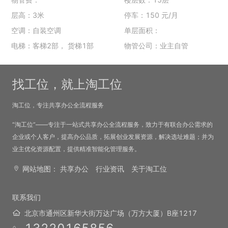
层高：3米
停车：150 元/月
空调：自装空调
单层面积：
电梯：客梯2部， 货梯1部
物管公司：业主自管
找工位，就上淘工位
淘工位，专注共享办公全流程服务
“淘工位”——专注于一站式共享办公全流程服务，致力于有联合办公需求的
企业或个人客户，提高办公品质，拓展创业发展资源，解决选址难题；并为
业主优化资源配置，提供精准智能化管理服务。
网站地图：
共享办公
行业资讯
关于淘工位
联系我们
北京市通州区新华大街万达广场（万方大厦）B座1217