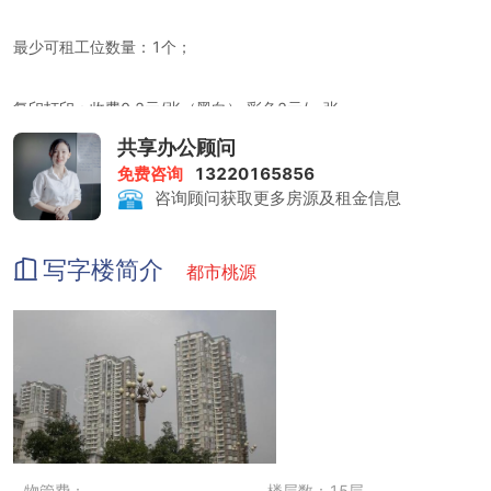
最少可租工位数量：1个；
复印打印：收费0.2元/张（黑白） 彩色2元/一张
共享办公顾问
会议室、洽谈室入住企业可长久免费使用。
免费咨询
13220165856
咨询顾问获取更多房源及租金信息
写字楼简介
都市桃源
物管费：
楼层数：15层