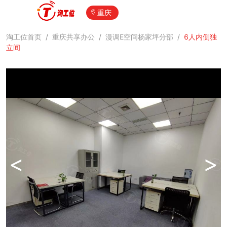
重庆
淘工位首页
/
重庆共享办公
/
漫调E空间杨家坪分部
/
6人内侧独
立间
<
>