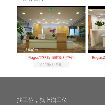
Regus雷格斯·海航保利中心
Regu
920元/人·月起
找工位，就上淘工位