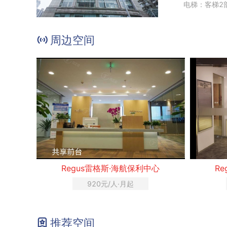
电梯：客梯2
周边空间
Regus雷格斯·海航保利中心
R
920元/人·月起
推荐空间