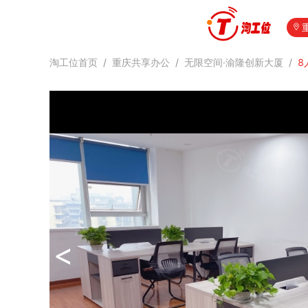
淘工位首页
/
重庆共享办公
/
无限空间·渝隆创新大厦
/
8
<