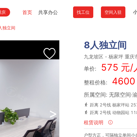
首页
共享办公
重庆
找工位
空间入驻
人独立间
8人独立间
九龙坡区
-
杨家坪
重庆
575 元/
单价:
4600
整租价格:
所属空间: 无限空间·
距离 2号线 杨家坪站 25
>
距离 2号线 动物园站 11
租赁说明
户型方正，可隔独立单间小