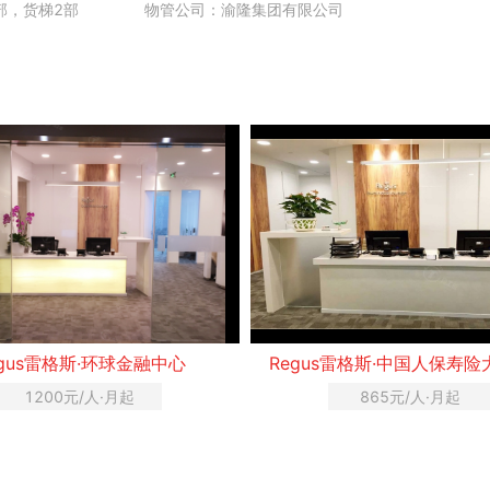
部，货梯2部
物管公司：渝隆集团有限公司
egus雷格斯·环球金融中心
Regus雷格斯·中国人保寿
1200元/人·月起
865元/人·月起