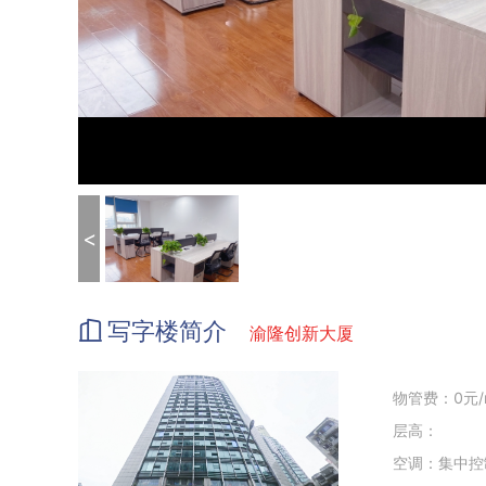
<
写字楼简介
渝隆创新大厦
物管费：0元/
层高：
空调：集中控