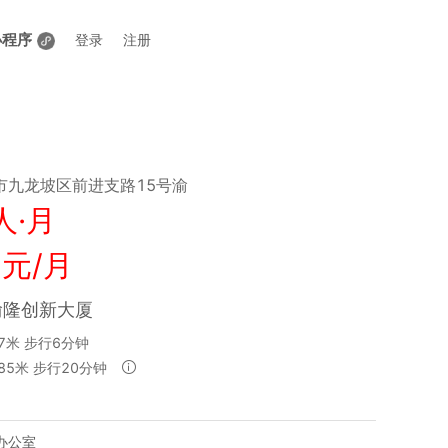
小程序
登录
注册
市九龙坡区前进支路15号渝
人·月
 元/月
渝隆创新大厦
7米 步行6分钟
85米 步行20分钟
办公室