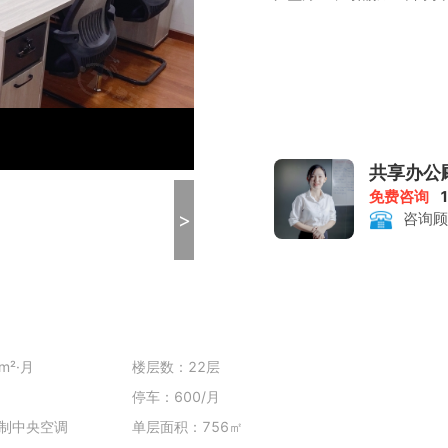
共享办公
免费咨询
>
咨询顾
m²·月
楼层数：22层
停车：600/月
制中央空调
单层面积：756㎡