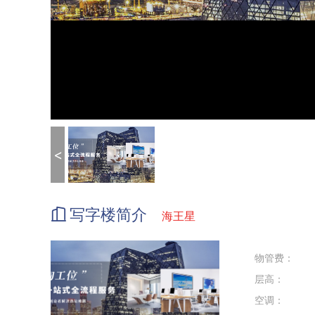
<
写字楼简介
海王星
物管费：
层高：
空调：