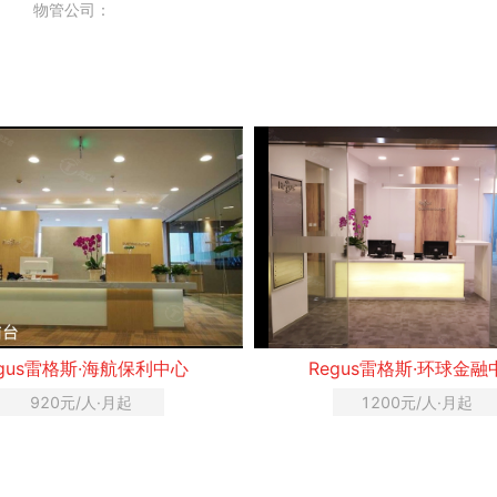
物管公司：
egus雷格斯·海航保利中心
Regus雷格斯·环球金融
920元/人·月起
1200元/人·月起