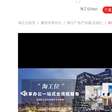
重
淘工位首页
/
重庆共享办公
/
两江广告产业园·众创汇
/
6
<