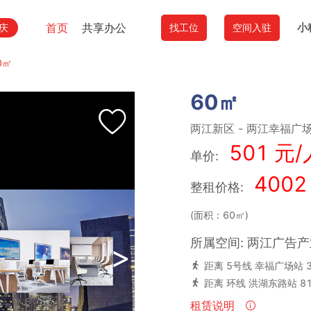
首页
共享办公
小
庆
找工位
空间入驻
0㎡
60㎡
两江新区
-
两江幸福广
501 元/
单价:
4002
整租价格:
(面积：60㎡)
所属空间: 两江广告产
>
距离 5号线 幸福广场站 
距离 环线 洪湖东路站 8
租赁说明