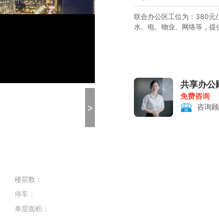
联合办公区工位为：380元/
水、电、物业、网络等，提
共享办公
免费咨询
>
咨询顾
楼层数：
停车：
单层面积：