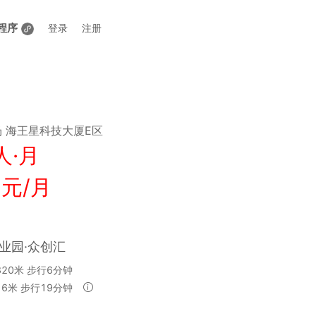
程序
登录
注册
场
海王星科技大厦E区
人·月
 元/月
业园·众创汇
320米 步行6分钟
16米 步行19分钟