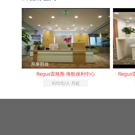
Regus雷格斯·海航保利中心
Regu
920元/人·月起