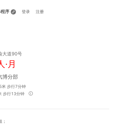
小程序
登录
注册
渝大道90号
人·月
汽博分部
5米 步行7分钟
米 步行13分钟
租；