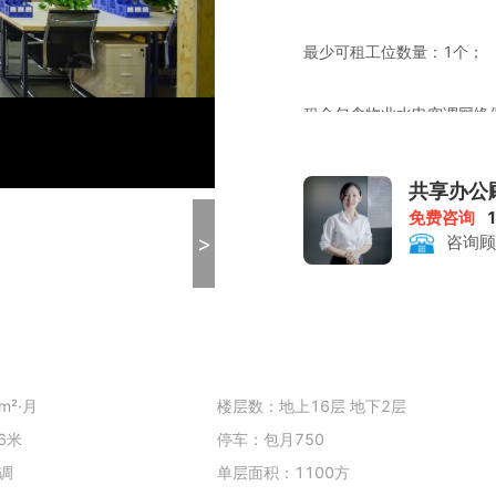
最少可租工位数量：1个；
租金包含物业水电空调网络
复印打印：收费0.2元/张（
共享办公
会议室、洽谈室入住企业可
免费咨询
>
咨询顾
m²·月
楼层数：地上16层 地下2层
6米
停车：包月750
调
单层面积：1100方