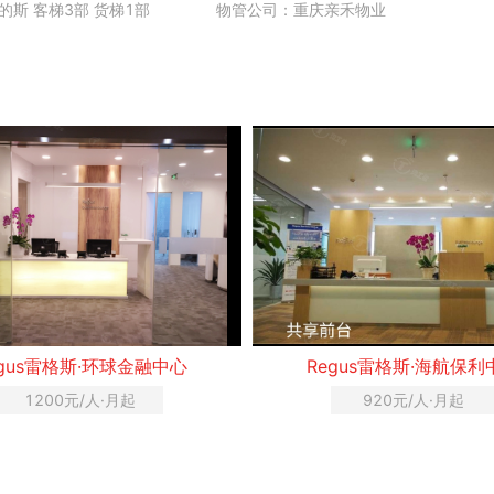
的斯 客梯3部 货梯1部
物管公司：重庆亲禾物业
egus雷格斯·环球金融中心
Regus雷格斯·海航保利
1200元/人·月起
920元/人·月起