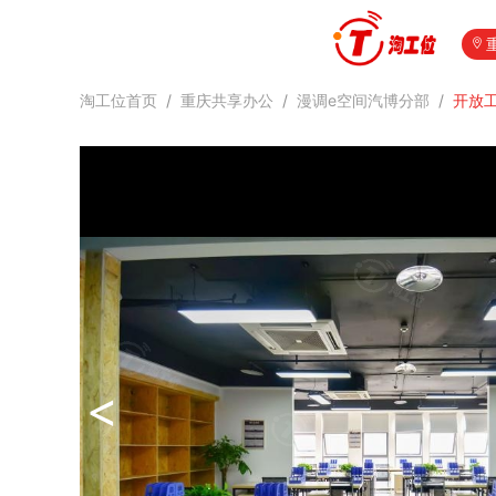
淘工位首页
/
重庆共享办公
/
漫调e空间汽博分部
/
开放
<