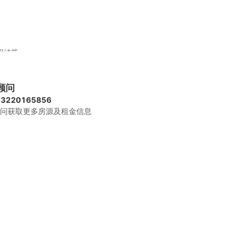
保洁等；
黑白） 彩色2元/一张
顾问
长久免费使用。
13220165856
问获取更多房源及租金信息