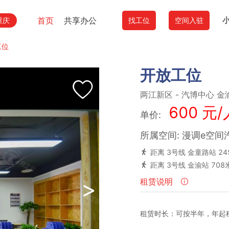
首页
共享办公
重庆
找工位
空间入驻
工位
开放工位
两江新区
-
汽博中心
金
600 元/
单价:
所属空间: 漫调e空间
距离 3号线 金童路站 24
距离 3号线 金渝站 708
>
租赁说明
租赁时长：可按半年，年起