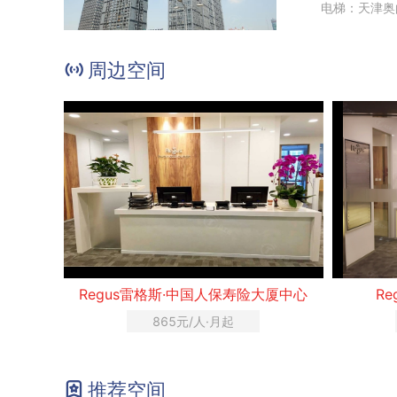
电梯：天津奥
周边空间
Regus雷格斯·中国人保寿险大厦中心
R
865元/人·月起
推荐空间