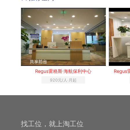
Regus雷格斯·海航保利中心
Regu
920元/人·月起
找工位，就上淘工位