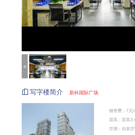
<
写字楼简介
新科国际广场
物管费：7元/
层高：层高3.
空调：自装空