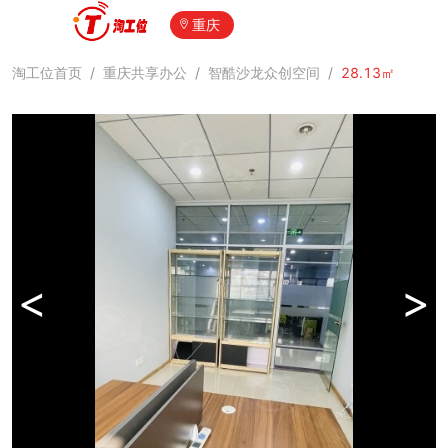
重庆
淘工位首页
/
重庆共享办公
/
智酷沙龙众创空间
/
28.13㎡
<
>