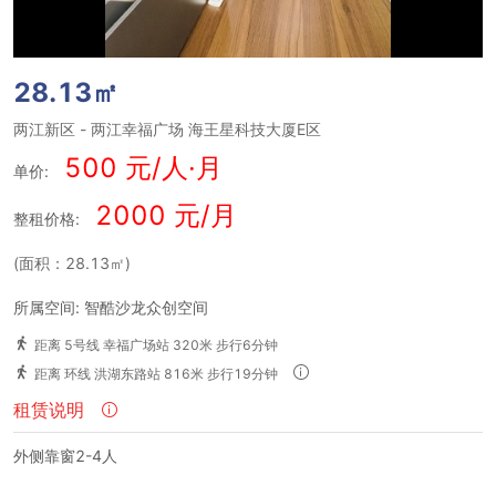
28.13㎡
两江新区
-
两江幸福广场
海王星科技大厦E区
500 元/人·月
单价:
2000 元/月
整租价格:
(面积：28.13㎡)
所属空间: 智酷沙龙众创空间
距离 5号线 幸福广场站 320米 步行6分钟
距离 环线 洪湖东路站 816米 步行19分钟
租赁说明
外侧靠窗2-4人