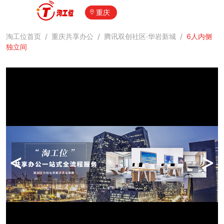
重庆
淘工位首页
/
重庆共享办公
/
腾讯双创社区·华岩新城
/
6人内侧
独立间
<
>