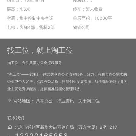
层高：4.6米
停车：暂未收费
空调：集中控制中央空调
单层面积：10000平
电梯：客梯4部，货梯2部
物管公司：
找工位，就上淘工位
淘工位，专注共享办公全流程服务
“淘工位”——专注于一站式共享办公全流程服务，致力于有联合办公需求的
企业或个人客户，提高办公品质，拓展创业发展资源，解决选址难题；并为
业主优化资源配置，提供精准智能化管理服务。
网站地图：
共享办公
行业资讯
关于淘工位
联系我们
北京市通州区新华大街万达广场（万方大厦）B座1217