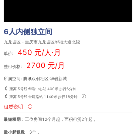
6人内侧独立间
九龙坡区
-
重庆市九龙坡区华福大道北段
450 元/人·月
单价:
2700 元/月
整租价格:
所属空间: 腾讯双创社区·华岩新城
距离 5号线 华岩中心站 400米 步行6分钟
距离 5号线 金建路站 1140米 步行18分钟
租赁说明
最短租期
：工位房间12个月起，面积租赁2年起，
最小起租数
：3个，