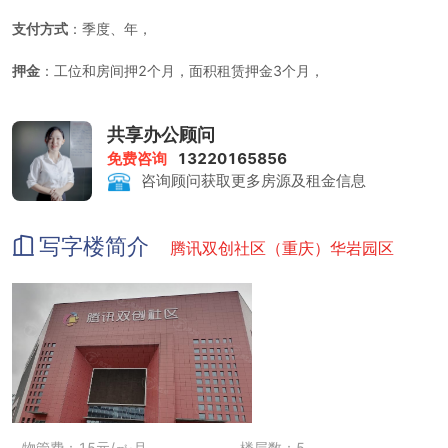
支付方式
：季度、年，
押金
：工位和房间押2个月，面积租赁押金3个月，
虚拟办公
：300元/人·月，办公内容包含工商注册、银行开户等，
共享办公顾问
注册公司要求
：工位总数大于3个，租期大于12月；
免费咨询
13220165856
咨询顾问获取更多房源及租金信息
租金享受政府补贴，补贴要求：科技、文创类公司可享受补贴，补贴
标准：20元/平米·月，补贴形式：租金减免，补贴时长：资料提交后
立即生效；
写字楼简介
腾讯双创社区（重庆）华岩园区
租金包含
：前台行政，家具，水电，咖啡茶饮，日常清洁配置。
物管费：15元/㎡·月
楼层数：5