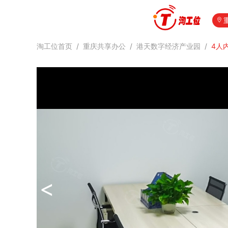
淘工位首页
/
重庆共享办公
/
港天数字经济产业园
/
4人
<