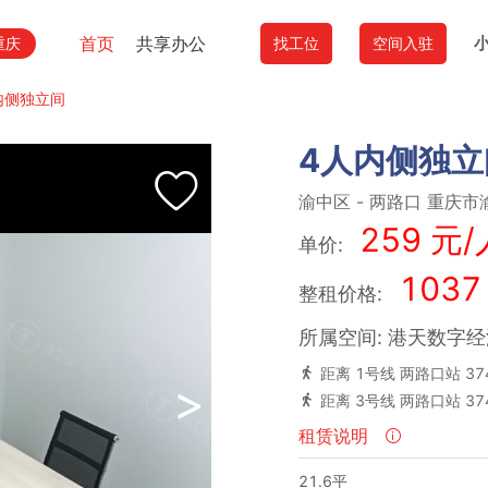
首页
共享办公
重庆
找工位
空间入驻
内侧独立间
4人内侧独立
渝中区
-
两路口
重庆市渝
259 元/
单价:
1037
整租价格:
所属空间: 港天数字
距离 1号线 两路口站 37
>
距离 3号线 两路口站 3
租赁说明
21.6平