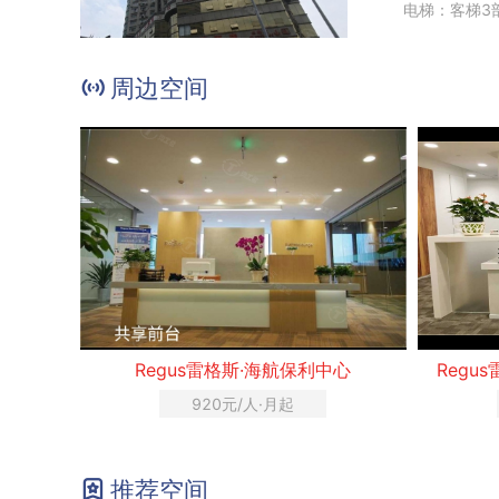
电梯：客梯3
周边空间
Regus雷格斯·海航保利中心
Regu
920元/人·月起
推荐空间