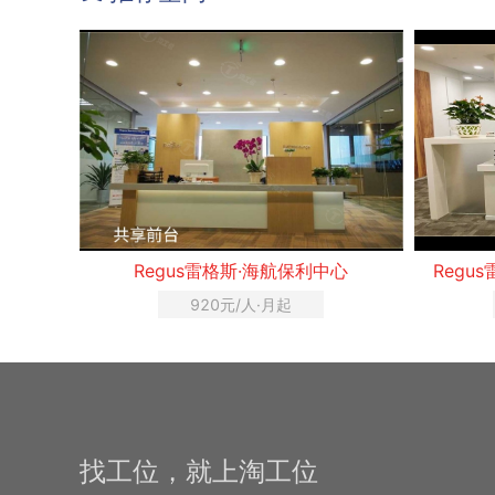
Regus雷格斯·海航保利中心
Regu
920元/人·月起
找工位，就上淘工位