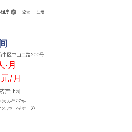
小程序
登录
注册
间
中区中山二路200号
人·月
 元/月
经济产业园
4米 步行7分钟
74米 步行7分钟