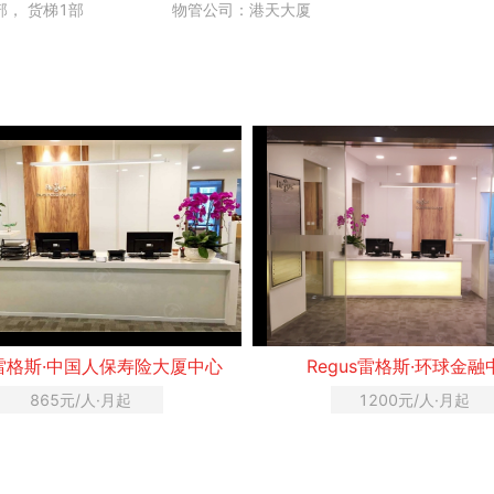
部， 货梯1部
物管公司：港天大厦
s雷格斯·中国人保寿险大厦中心
Regus雷格斯·环球金融
865元/人·月起
1200元/人·月起