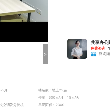
共享办公
免费咨询
>
咨询顾
㎡·月
楼层数：地上22层
停车：500元/月，15元/天
央空调及分管机
单层面积：2300