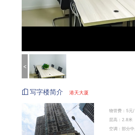
<
写字楼简介
港天大厦
物管费：5元/
层高：2.8米
空调：部分中