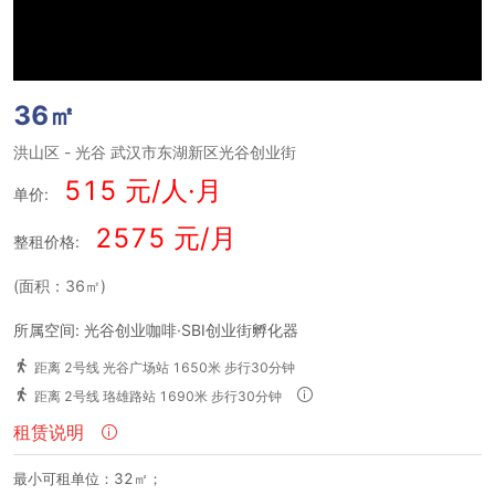
36㎡
洪山区
-
光谷
武汉市东湖新区光谷创业街
515 元/人·月
单价:
2575 元/月
整租价格:
(面积：36㎡)
所属空间: 光谷创业咖啡·SBI创业街孵化器
距离 2号线 光谷广场站 1650米 步行30分钟
距离 2号线 珞雄路站 1690米 步行30分钟
租赁说明
最小可租单位：32㎡；