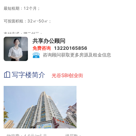
最短租期：12个月；
可按面积租：32㎡-50㎡；
支付方式：押二付三；
共享办公顾问
租金包含：水、电、物业、空调、网络、家具、保洁、茶水、咖啡等；
免费咨询
13220165856
咨询顾问获取更多房源及租金信息
写字楼简介
光谷SBI创业街
物管费：4.6元/m²·月
楼层数：