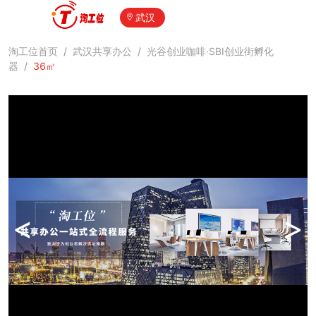
武汉
淘工位首页
/
武汉共享办公
/
光谷创业咖啡·SBI创业街孵化
器
/
36㎡
<
>