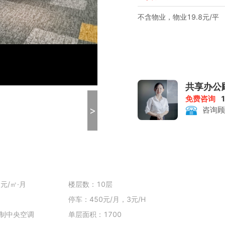
不含物业，物业19.8元/平
共享办公
免费咨询
>
咨询顾
元/㎡·月
楼层数：10层
停车：450元/月，3元/H
制中央空调
单层面积：1700