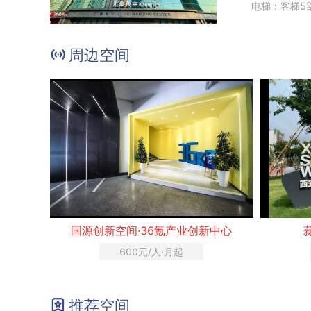
电梯：客梯5
周边空间
国源创新空间·36氪产业创新中心
600元/人·月起
推荐空间