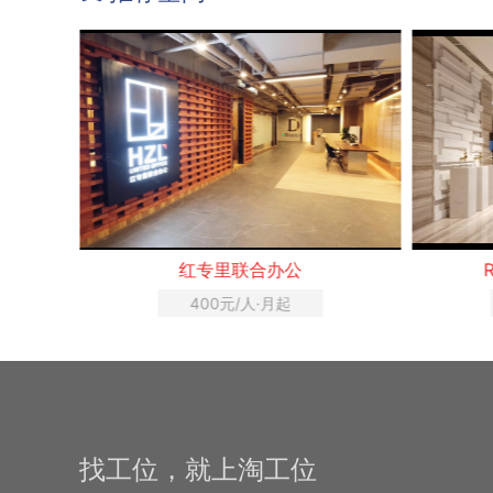
心
红专里联合办公
R
400元/人·月起
找工位，就上淘工位