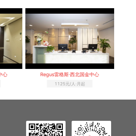
心
Regus雷格斯·西北国金中心
1125元/人·月起