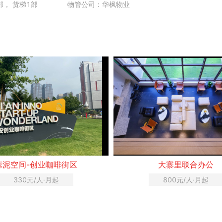
部， 货梯1部
物管公司：华枫物业
蒜泥空间-创业咖啡街区
大寨里联合办公
330元/人·月起
800元/人·月起