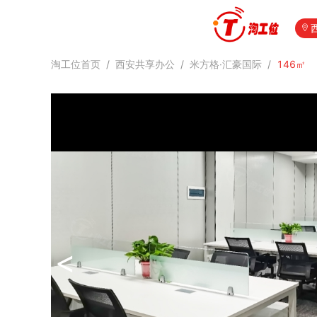
淘工位首页
/
西安共享办公
/
米方格·汇豪国际
/
146㎡
<