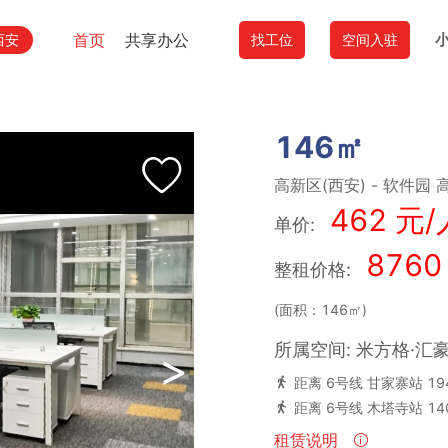
首页
共享办公
西安
找工位
空间入驻
146㎡
高新区(西安)
-
软件园
高
462 元/
单价:
8760
整租价格:
(面积：146㎡)
所属空间: 米方格·汇
>
距离 6号线 甘家寨站 19
距离 6号线 木塔寺站 14
租赁说明