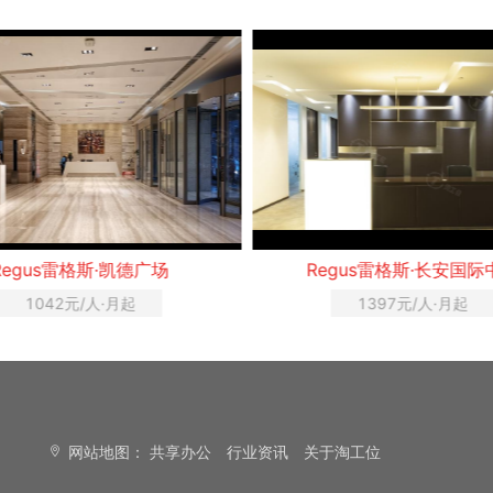
egus雷格斯·凯德广场
Regus雷格斯·长安国际中
1042元/人·月起
1397元/人·月起
网站地图：
共享办公
行业资讯
关于淘工位