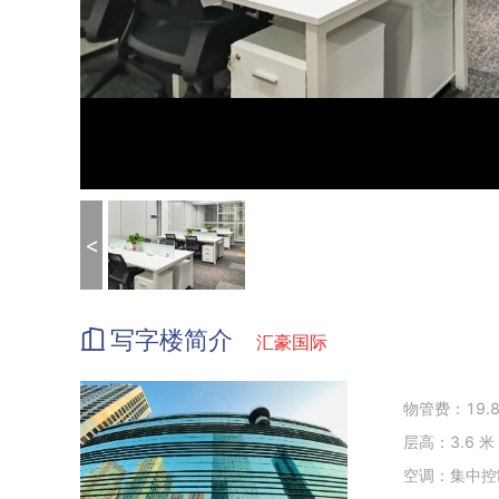
<
写字楼简介
汇豪国际
物管费：19.8
层高：3.6 米
空调：集中控