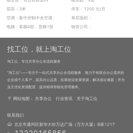
层高：3米
停车：1200 元/月
空调：集中控制中央空调
单层面积：
电梯：客梯4部，货梯1部
物管公司：
找工位，就上淘工位
淘工位，专注共享办公全流程服务
“淘工位”——专注于一站式共享办公全流程服务，致力于有联合办公需求的
企业或个人客户，提高办公品质，拓展创业发展资源，解决选址难题；并为
业主优化资源配置，提供精准智能化管理服务。
网站地图：
共享办公
行业资讯
关于淘工位
联系我们
北京市通州区新华大街万达广场（万方大厦）B座1217