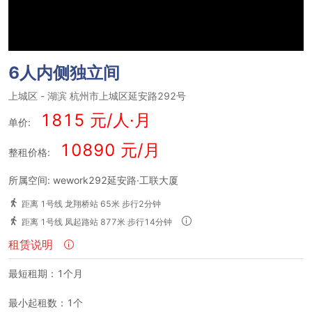
6人内侧独立间
上城区
-
湖滨
杭州市上城区延安路292号
1815 元/人·月
单价:
10890 元/月
整租价格:
所属空间: wework292延安路·工联大厦
距离 1号线 龙翔桥站 65米 步行2分钟
距离 1号线 凤起路站 877米 步行14分钟
租赁说明
最短租期：1个月
最小起租数：1个