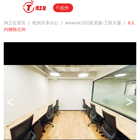
杭州
淘工位首页
/
杭州共享办公
/
wework292延安路·工联大厦
/
6人
内侧独立间
<
>