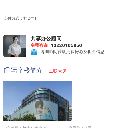
支付方式：押2付1
共享办公顾问
注册公司要求：工位总数大于2个，租期大于12个月
免费咨询
13220165856
咨询顾问获取更多房源及租金信息
租金包含：前台服务、物管费、家具、水电、咖啡茶水、日常清洁、
网络配置、会议室
写字楼简介
工联大厦
会议室：160/320元/小时
物管费：包含在租金内
楼层数：9层