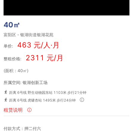
40㎡
富阳区
-
银湖街道银湖花苑
463 元/人·月
单价:
2311 元/月
整租价格:
(面积：40㎡)
所属空间: 银湖创新工场
距离 6号线 野生动物园东站 1103米 步行21分钟
距离 6号线 虎啸杏站 1495米 步行24分钟
租赁说明
付款方式：押二付六