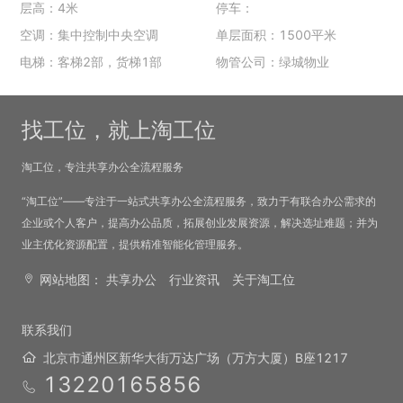
层高：4米
停车：
空调：集中控制中央空调
单层面积：1500平米
电梯：客梯2部，货梯1部
物管公司：绿城物业
找工位，就上淘工位
淘工位，专注共享办公全流程服务
“淘工位”——专注于一站式共享办公全流程服务，致力于有联合办公需求的
企业或个人客户，提高办公品质，拓展创业发展资源，解决选址难题；并为
业主优化资源配置，提供精准智能化管理服务。
网站地图：
共享办公
行业资讯
关于淘工位
联系我们
北京市通州区新华大街万达广场（万方大厦）B座1217
13220165856