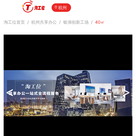
杭州
淘工位首页
/
杭州共享办公
/
银湖创新工场
/
40㎡
<
>