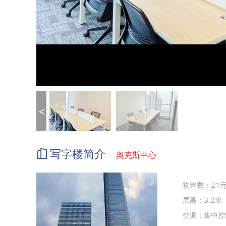
<
写字楼简介
奥克斯中心
物管费：21元/
层高：3.2米
空调：集中控