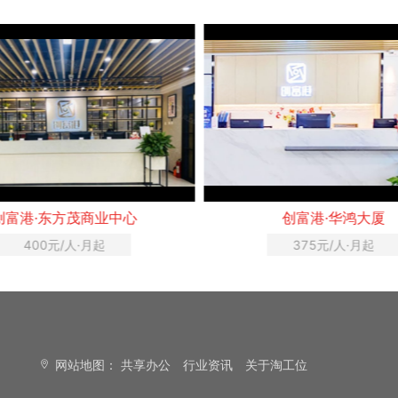
创富港·华鸿大厦
wework·万科中心
375元/人·月起
1500元/人·月起
网站地图：
共享办公
行业资讯
关于淘工位