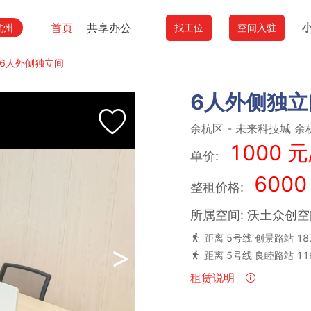
首页
共享办公
杭州
找工位
空间入驻
6人外侧独立间
6人外侧独立
余杭区
-
未来科技城
余
1000 元
单价:
6000
整租价格:
所属空间: 沃土众创
距离 5号线 创景路站 18
>
距离 5号线 良睦路站 11
租赁说明