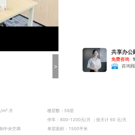
共享办公
免费咨询
>
咨询顾
m²·月
楼层数：59层
停车：800-1200元/月 ；按天计 60 元/天
制中央空调
单层面积：1500平米