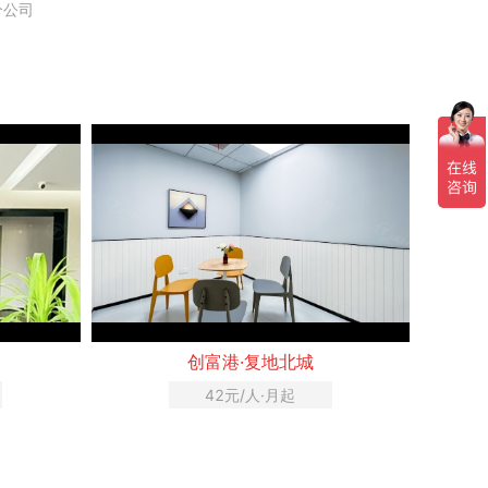
分公司
厦
创富港·复地北城
42元/人·月起