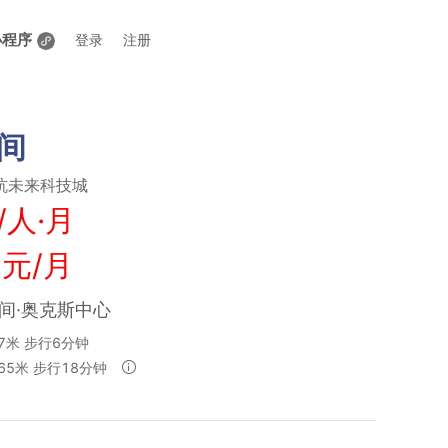
小程序
登录
注册
间
杭未来科技城
/人·月
 元/月
空间·奥克斯中心
7米 步行6分钟
65米 步行18分钟