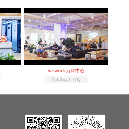
Regus雷格斯·德力西大厦
648元/人·月起