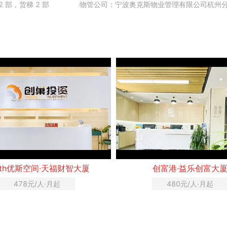
2 部，货梯 2 部
物管公司：宁波奥克斯物业管理有限公司杭州
uth优斯空间·天福财智大厦
创富港·益乐创富大
478元/人·月起
480元/人·月起