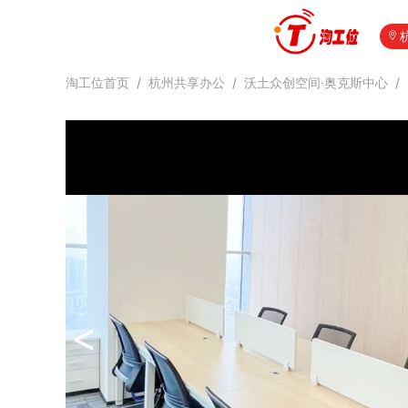
淘工位首页
/
杭州共享办公
/
沃土众创空间·奥克斯中心
/
<