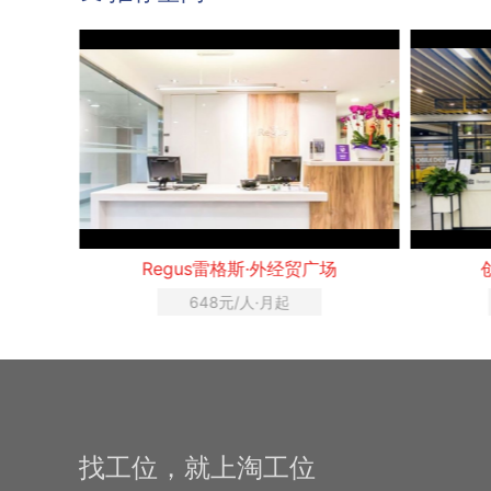
场
创富港·东方茂商业中心
400元/人·月起
找工位，就上淘工位