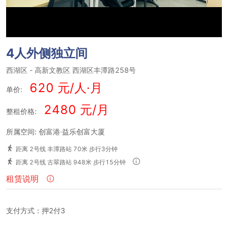
4人外侧独立间
西湖区
-
高新文教区
西湖区丰潭路258号
620 元/人·月
单价:
2480 元/月
整租价格:
所属空间: 创富港·益乐创富大厦
距离 2号线 丰潭路站 70米 步行3分钟
距离 2号线 古翠路站 948米 步行15分钟
租赁说明
支付方式：押2付3