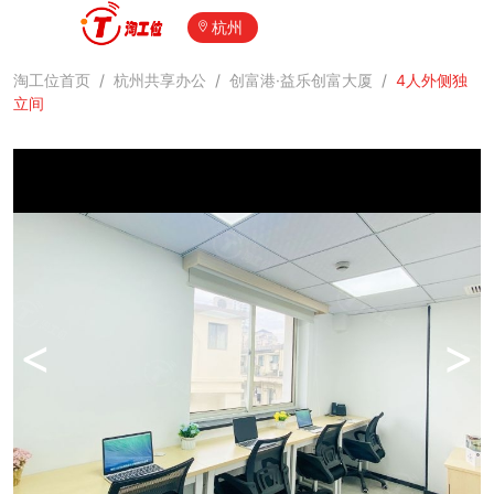
杭州
淘工位首页
/
杭州共享办公
/
创富港·益乐创富大厦
/
4人外侧独
立间
<
>