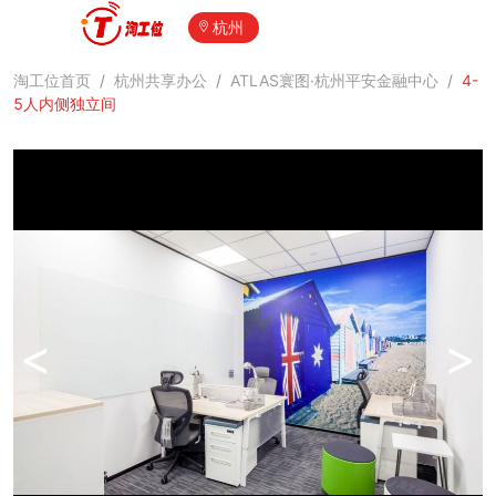
杭州
淘工位首页
/
杭州共享办公
/
ATLAS寰图·杭州平安金融中心
/
4-
5人内侧独立间
<
>