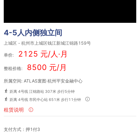
4-5人内侧独立间
上城区
-
杭州市上城区钱江新城江锦路159号
2125 元/人·月
单价:
8500 元/月
整租价格:
所属空间: ATLAS寰图·杭州平安金融中心
距离 4号线 江锦路站 307米 步行5分钟
距离 4号线 市民中心站 651米 步行11分钟
租赁说明
支付方式：押1付3