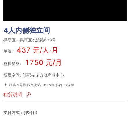
4人内侧独立间
拱墅区
-
拱墅区长浜路698号
437 元/人·月
单价:
1750 元/月
整租价格:
所属空间: 创富港·东方茂商业中心
距离 5号线 西文街站 1688米 步行33分钟
租赁说明
支付方式：押2付3