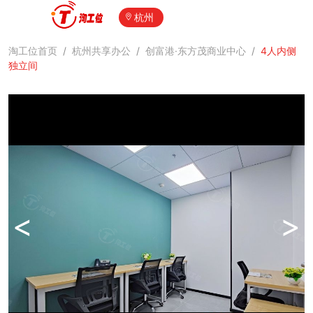
杭州
淘工位首页
/
杭州共享办公
/
创富港·东方茂商业中心
/
4人内侧
独立间
<
>