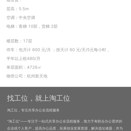
层高：5.5m
空调：中央空调
电梯：客梯 10部，货梯 2部
楼层数：17层
停车：包月计 600 元/月 ；按天计 60 元/天/5元每小时，
半年以上租480/月
单层面积：4726㎡
物管公司：杭州新天地
找工位，就上淘工位
淘工位，专注共享办公全流程服务
“淘工位”——专注于一站式共享办公全流程服务，致力于有联合办公需求的
企业或个人客户，提高办公品质，拓展创业发展资源，解决选址难题；并为